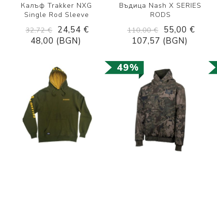
Калъф Trakker NXG
Въдица Nash X SERIES
Single Rod Sleeve
RODS
24,54 €
55,00 €
32,72 €
110,00 €
48,00 (BGN)
107,57 (BGN)
49%
Суичър Navitas Magna
Горнище Nash ZT Wind
Hoody
Chill Hoody Camo
23,00 €
66,00 €
45,00 €
110,00 €
44,98 (BGN)
129,08 (BGN)