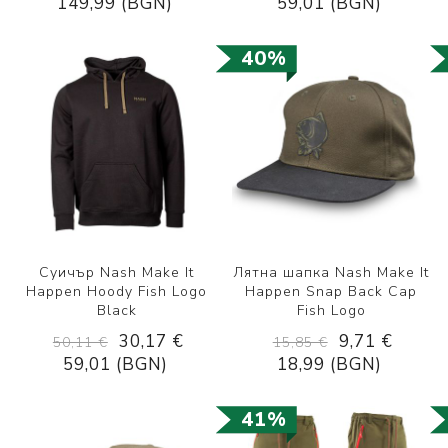
149,99 (BGN)
59,01 (BGN)
40%
Суичър Nash Make It
Лятна шапка Nash Make It
Happen Hoody Fish Logo
Happen Snap Back Cap
Black
Fish Logo
30,17 €
9,71 €
50,11 €
15,85 €
59,01 (BGN)
18,99 (BGN)
41%