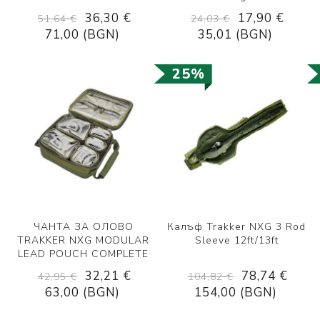
36,30 €
17,90 €
51,64 €
24,03 €
71,00 (BGN)
35,01 (BGN)
25%
ЧАНТА ЗА ОЛОВО
Калъф Trakker NXG 3 Rod
TRAKKER NXG MODULAR
Sleeve 12ft/13ft
LEAD POUCH COMPLETE
32,21 €
78,74 €
42,95 €
104,82 €
63,00 (BGN)
154,00 (BGN)