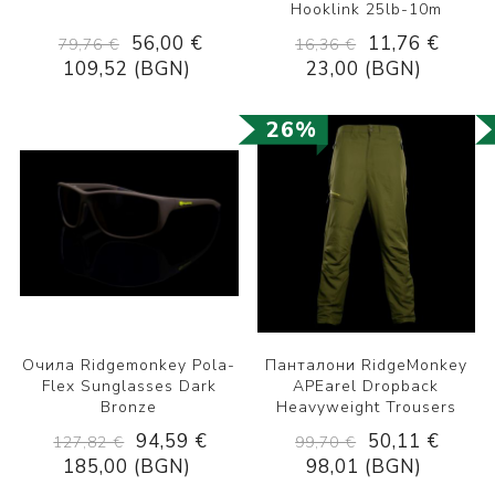
Hooklink 25lb-10m
56,00 €
11,76 €
79,76 €
16,36 €
109,52 (BGN)
23,00 (BGN)
26%
Очила Ridgemonkey Pola-
Панталони RidgeMonkey
Flex Sunglasses Dark
APEarel Dropback
Bronze
Heavyweight Trousers
94,59 €
50,11 €
127,82 €
99,70 €
185,00 (BGN)
98,01 (BGN)