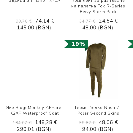
Въдица Shimano TX-1A
Комплект за разпъване
на палаткa Fox R-Series
Bivvy Storm Pack
74,14 €
24,54 €
99,70 €
34,77 €
145,00 (BGN)
48,00 (BGN)
19%
Яке RidgeMonkey APEarel
Термо бельо Nash ZT
K2XP Waterproof Coat
Polar Second Skins
148,28 €
48,06 €
184,07 €
59,82 €
290,01 (BGN)
94,00 (BGN)