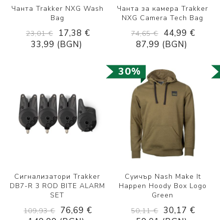
Чанта Trakker NXG Wash
Чанта за камера Trakker
Bag
NXG Camera Tech Bag
17,38 €
44,99 €
23,01 €
74,65 €
33,99 (BGN)
87,99 (BGN)
30%
Сигнализатори Trakker
Суичър Nash Make It
DB7-R 3 ROD BITE ALARM
Happen Hoody Box Logo
SET
Green
76,69 €
30,17 €
109,93 €
50,11 €