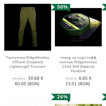
50%
Панталони RidgeMonkey
повод за чод/стифф
APEarel Dropback
монтаж Ridgemonkey
Lightweight Trousers
Chod Stiff Material
Hooklink
30,68 €
6,65 €
61,36 €
9,20 €
60,00 (BGN)
13,01 (BGN)
26%