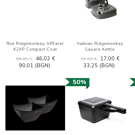
Яке Ridgemonkey APEarel
Чайник Ridgemonkey
K2XP Compact Coat
Square Kettle
46,02 €
17,00 €
88,45 €
34,00 €
90,01 (BGN)
33,25 (BGN)
50%