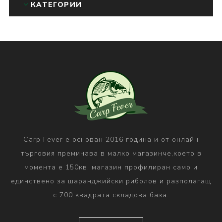
КАТЕГОРИИ
Carp Fever е основан 2016 година и от онлайн
търговия преминава в малко магазинче,което в
момента е 150кв. магазин профилиран само и
единствено за шаранджийски риболов и разполагащ
с 700 квадрата складова база.