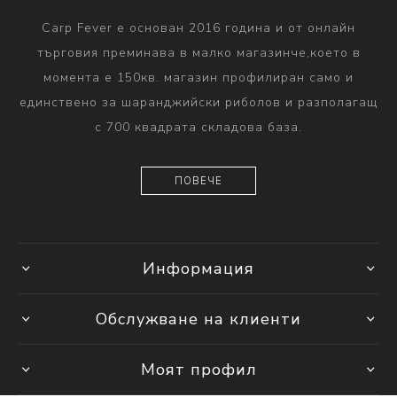
Carp Fever е основан 2016 година и от онлайн
търговия преминава в малко магазинче,което в
момента е 150кв. магазин профилиран само и
единствено за шаранджийски риболов и разполагащ
с 700 квадрата складова база.
ПОВЕЧЕ
Информация
Обслужване на клиенти
Моят профил