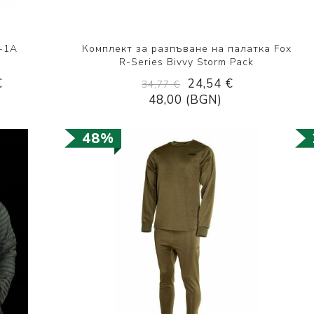
-1A
Комплект за разпъване на палаткa Fox
R-Series Bivvy Storm Pack
€
24,54 €
34,77 €
48,00 (BGN)
48%