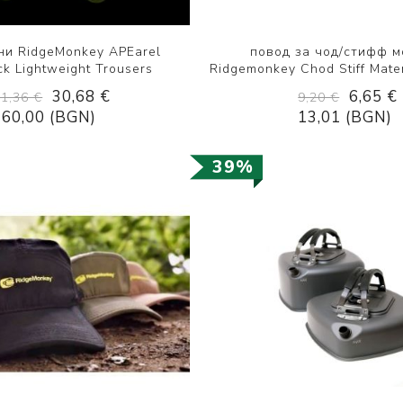
ни RidgeMonkey APEarel
повод за чод/стифф 
k Lightweight Trousers
Ridgemonkey Chod Stiff Mater
30,68 €
6,65 €
61,36 €
9,20 €
60,00 (BGN)
13,01 (BGN)
39%