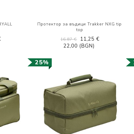
RYALL
Протектор за въдици Trakker NXG tip
top
€
11,25 €
16,87 €
22,00 (BGN)
25%