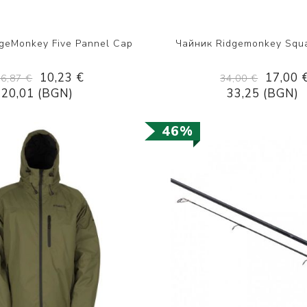
geMonkey Five Pannel Cap
Чайник Ridgemonkey Squa
10,23 €
17,00 
16,87 €
34,00 €
20,01 (BGN)
33,25 (BGN)
46%