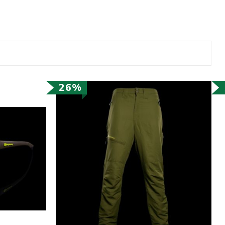
ве
лки и преси за
 риболов
26%