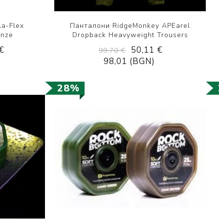
a-Flex
Панталони RidgeMonkey APEarel
onze
Dropback Heavyweight Trousers
€
50,11 €
99,70 €
98,01 (BGN)
28%