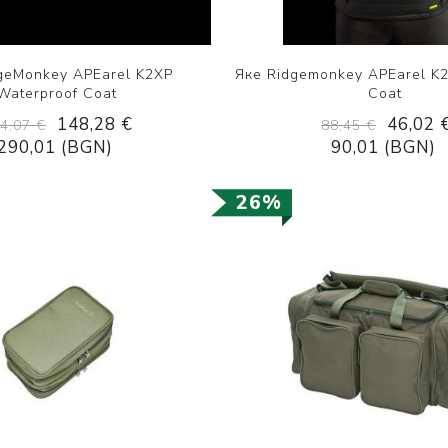
geMonkey APEarel K2XP
Яке Ridgemonkey APEarel K
Waterproof Coat
Coat
148,28 €
46,02 
4,07 €
88,45 €
290,01 (BGN)
90,01 (BGN)
26%