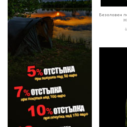
PRESTON INNOVATIONS
Безоловен п
GURU TACKLE
H
DUDI BAITS
MATRIX TACKLE
No Manufacturer
CC MOORE
STICKY BAITS
CENTURY
NGT
MAINLINE
N-Burn
TEMPUS PRO