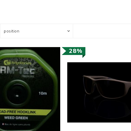
Усилени топчета
PVA продукти
Сако
Храни
метод
28%