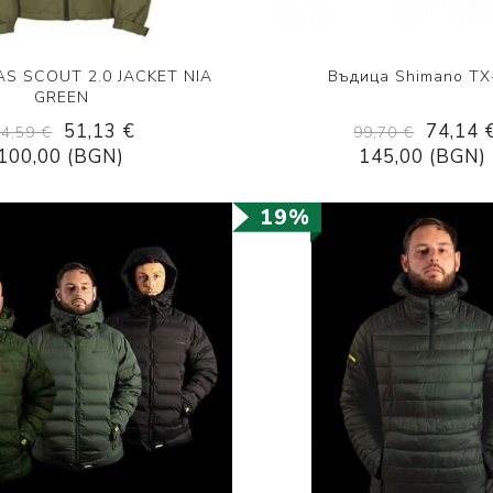
AS SCOUT 2.0 JACKET NIA
Въдица Shimano TX
GREEN
51,13 €
74,14 
94,59 €
99,70 €
100,00 (BGN)
145,00 (BGN)
19%