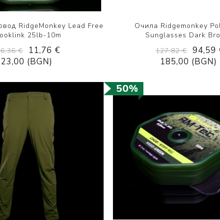
овод RidgeMonkey Lead Free
Очила Ridgemonkey Pol
ooklink 25lb-10m
Sunglasses Dark Br
11,76 €
94,59 
16,36 €
127,82 €
23,00 (BGN)
185,00 (BGN)
50%