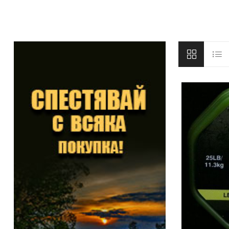
DYNAMITE BAITS
NAVITAS
TRAKKER
GARDNER TACKLE
SONIK SPORTS
BATTLE BAITS
KUMU
SPOMB
VASS RAINWEAR
CULT TACKLE
SELECT BAITS
DRUNK CARP
FORTIS EYEWEAR