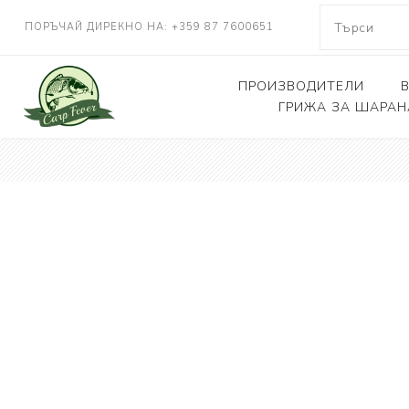
ПОРЪЧАЙ ДИРЕКНО НА: +359 87 7600651
ПРОИЗВОДИТЕЛИ
ГРИЖА ЗА ШАРАН
NASH TACKLE
Люлки, дюшеци
DELKIM
Кепове
RIDGEMONKEY
Други
KORDA
CARP FEVER
ONE MORE CAST
SOLAR TACKLE
SHIMANO
FOX