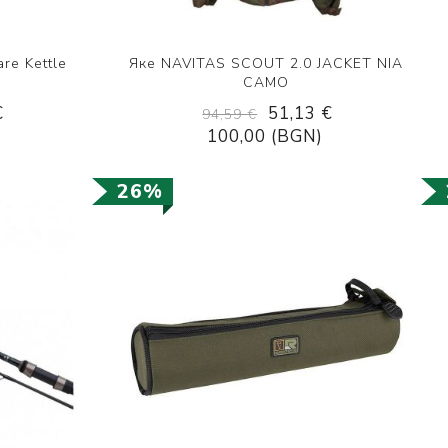
re Kettle
Яке NAVITAS SCOUT 2.0 JACKET NIA
CAMO
€
51,13 €
94,59 €
100,00 (BGN)
26%