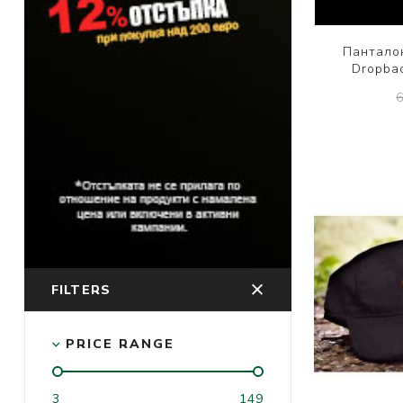
Пантало
Dropbac
FILTERS
PRICE RANGE
3
149