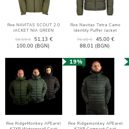
Яке NAVITAS SCOUT 2.0
Яке Navitas Tetra Camo
JACKET NIA GREEN
Identity Puffer Jacket
51,13 €
45,00 €
94,59 €
75,00 €
100,00 (BGN)
88,01 (BGN)
19%
Яке RidgeMonkey APEarel
Яке Ridgemonkey APEarel
K2XP Waterproof Coat
K2XP Compact Coat