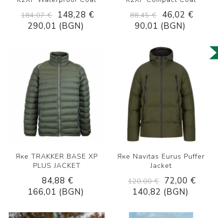
148,28 €
46,02 €
184,07 €
88,45 €
290,01 (BGN)
90,01 (BGN)
Яке TRAKKER BASE XP
Яке Navitas Eurus Puffer
PLUS JACKET
Jacket
84,88 €
72,00 €
120,00 €
166,01 (BGN)
140,82 (BGN)