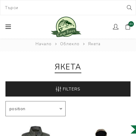
(0)
Начало
Облекло
Якета
ЯКЕТА
FILTERS