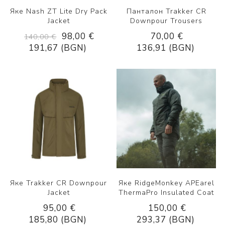
Яке Nash ZT Lite Dry Pack
Панталон Trakker CR
Jacket
Downpour Trousers
98,00 €
70,00 €
140,00 €
191,67 (BGN)
136,91 (BGN)
Яке Trakker CR Downpour
Яке RidgeMonkey APEarel
Jacket
ThermaPro Insulated Coat
95,00 €
150,00 €
185,80 (BGN)
293,37 (BGN)