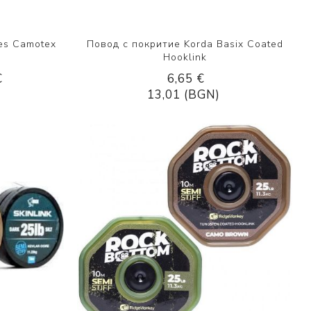
es Camotex
Повод с покритие Korda Basix Coated
Hooklink
€
6,65 €
13,01 (BGN)