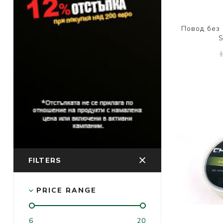
Повод без 
S
FILTERS
PRICE RANGE
6
20