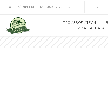
ПОРЪЧАЙ ДИРЕКНО НА: +359 87 7600651
ПРОИЗВОДИТЕЛИ
ГРИЖА ЗА ШАРАН
NASH TACKLE
Люлки, дюшеци
DELKIM
Кепове
RIDGEMONKEY
Други
KORDA
CARP FEVER
ONE MORE CAST
SOLAR TACKLE
SHIMANO
FOX