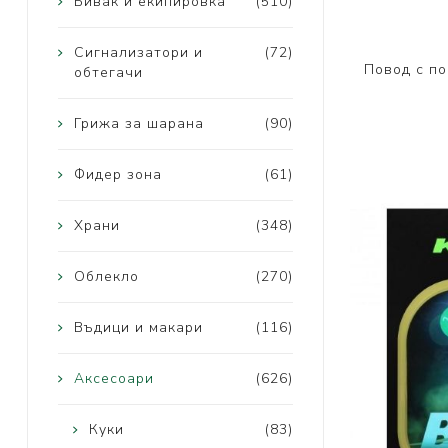
Бивак и екипировка
(510)
Сигнализатори и
(72)
Повод с по
обтегачи
Грижа за шарана
(90)
Фидер зона
(61)
Храни
(348)
Облекло
(270)
Въдици и макари
(116)
Аксесоари
(626)
Куки
(83)