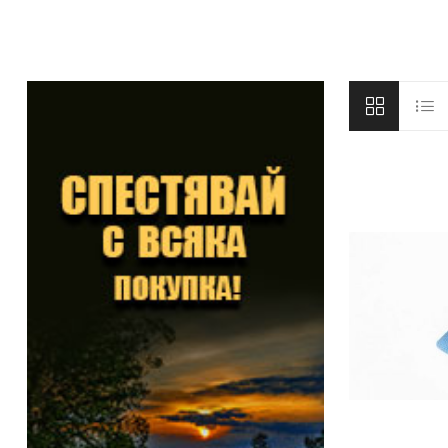
DYNAMITE BAITS
NAVITAS
TRAKKER
GARDNER TACKLE
SONIK SPORTS
BATTLE BAITS
KUMU
SPOMB
VASS RAINWEAR
CULT TACKLE
SELECT BAITS
DRUNK CARP
FORTIS EYEWEAR