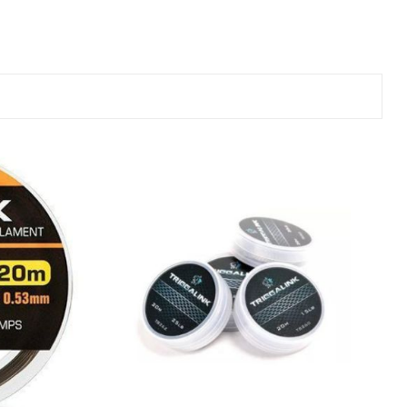
ве
лки и преси за
 риболов