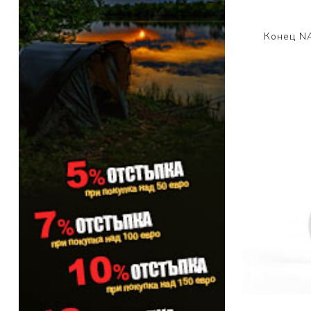
PRESTON INNOVATIONS
Конец N
GURU TACKLE
DUDI BAITS
MATRIX TACKLE
No Manufacturer
CC MOORE
STICKY BAITS
CENTURY
NGT
MAINLINE
N-Burn
TEMPUS PRO