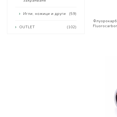
захранване
Игли, ножици и други
(59)
Флуорокарб
Fluorocarbo
OUTLET
(102)