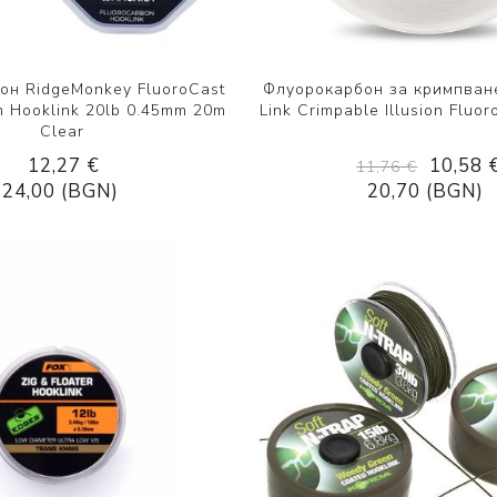
он RidgeMonkey FluoroCast
Флуорокарбон за кримпван
n Hooklink 20lb 0.45mm 20m
Link Crimpable Illusion Fluo
Clear
12,27 €
10,58 
11,76 €
24,00 (BGN)
20,70 (BGN)