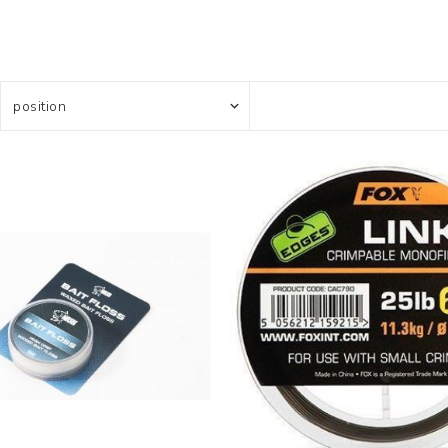
Усилени топчета
PVA продукти
Сако
Храни
метод