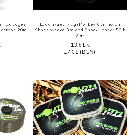
е Fox Edges
Шок лидер RidgeMonkey Connexion
rocarbon 20m
Shock Weave Braided Shock Leader 50lb
20m
€
13,81 €
27,01 (BGN)