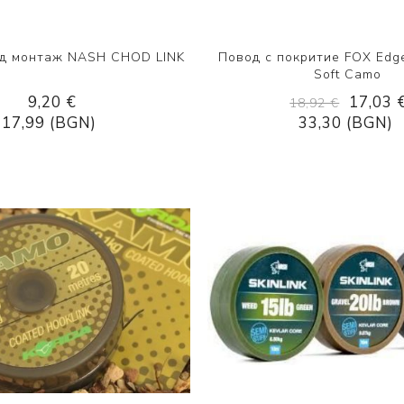
од монтаж NASH CHOD LINK
Повод с покритие FOX Edg
Soft Camo
9,20 €
17,03 
18,92 €
17,99 (BGN)
33,30 (BGN)