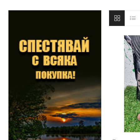
DYNAMITE BAITS
NAVITAS
TRAKKER
GARDNER TACKLE
SONIK SPORTS
BATTLE BAITS
KUMU
SPOMB
VASS RAINWEAR
CULT TACKLE
SELECT BAITS
DRUNK CARP
FORTIS EYEWEAR