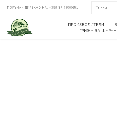
ПОРЪЧАЙ ДИРЕКНО НА: +359 87 7600651
ПРОИЗВОДИТЕЛИ
ГРИЖА ЗА ШАРАН
NASH TACKLE
Люлки, дюшеци
DELKIM
Кепове
RIDGEMONKEY
Други
KORDA
CARP FEVER
ONE MORE CAST
SOLAR TACKLE
SHIMANO
FOX