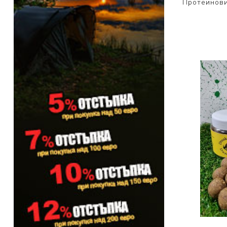
Протеинови
PRESTON INNOVATIONS
GURU TACKLE
DUDI BAITS
MATRIX TACKLE
No Manufacturer
CC MOORE
STICKY BAITS
CENTURY
NGT
MAINLINE
N-Burn
TEMPUS PRO