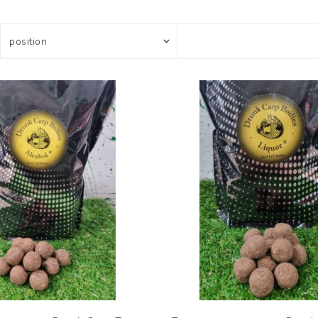
Усилени топчета
PVA продукти
Сако
Храни
метод