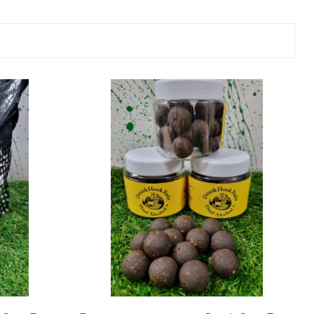
ве
лки и преси за
 риболов