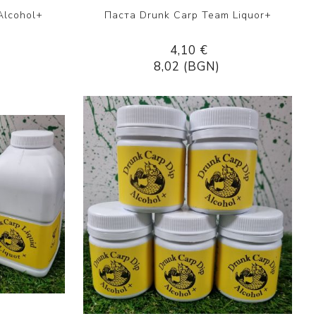
Alcohol+
Паста Drunk Carp Team Liquor+
4,10 €
8,02 (BGN)