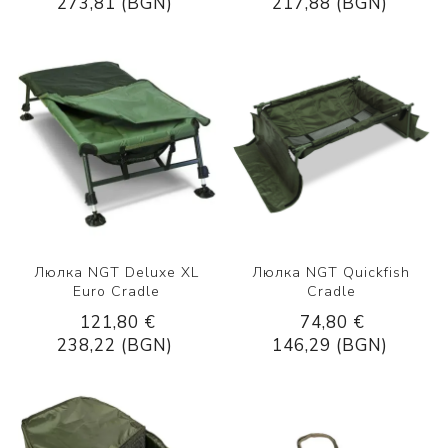
273,81 (BGN)
217,88 (BGN)
Люлка NGT Deluxe XL
Люлка NGT Quickfish
Euro Cradle
Cradle
121,80 €
74,80 €
238,22 (BGN)
146,29 (BGN)