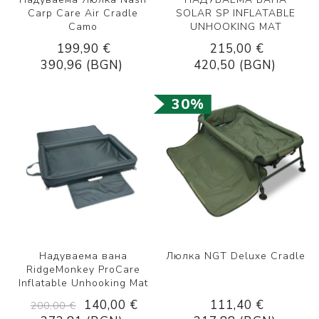
Carp Care Air Cradle
SOLAR SP INFLATABLE
Camo
UNHOOKING MAT
199,90 €
215,00 €
390,96 (BGN)
420,50 (BGN)
30%
Надуваема вана
Люлка NGT Deluxe Cradle
RidgeMonkey ProCare
Inflatable Unhooking Mat
140,00 €
111,40 €
200,00 €