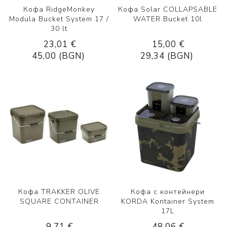
Кофа RidgeMonkey
Кофа Solar COLLAPSABLE
Modula Bucket System 17 /
WATER Bucket 10l
30 lt
23,01 €
15,00 €
45,00 (BGN)
29,34 (BGN)
Кофа TRAKKER OLIVE
Кофа с контейнери
SQUARE CONTAINER
KORDA Kontainer System
17L
9,71 €
48,06 €