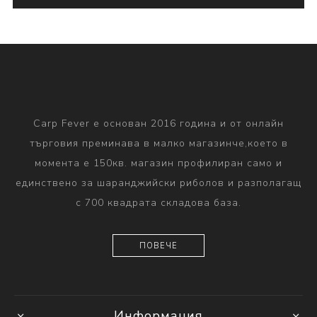
Carp Fever е основан 2016 година и от онлайн
търговия преминава в малко магазинче,което в
момента е 150кв. магазин профилиран само и
единствено за шаранджийски риболов и разполагащ
с 700 квадрата складова база.
ПОВЕЧЕ
Информация