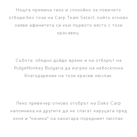
Нощта премина тихо и спокойно за повечето
отбори,без този на Carp Team Select, който отново
заяви афинитета си към първото място с този
красавец:
Събота, обедно дойде време и на отборът на
RidgeMonkey Bulgaria да изгрее на небосклона
благодарение на този красив люспак.
Леко привечер отново отобрът на Dako Carp
напомниха,на другите да не слагат каруцата пред
коня и "качиха" на канатара поредният люспак: