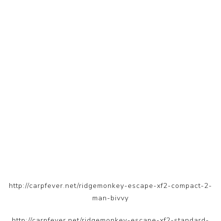
http://carpfever.net/ridgemonkey-escape-xf2-compact-2-
man-bivvy
http://carpfever.net/ridgemonkey-escape-xf2-standard-