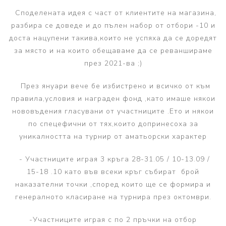
Споделената идея с част от клиентите на магазина,
разбира се доведе и до пълен набор от отбори -10 и
доста нацупени такива,които не успяха да се доредят
за място и на които обещаваме да се реваншираме
през 2021-ва ;)
През януари вече бе избистрено и всичко от към
правила,условия и награден фонд ,като имаше някои
нововъдения гласувани от участниците .Ето и някои
по спецефични от тях,които допринесоха за
уникалността на турнир от аматьорски характер
- Участниците играя 3 кръга 28-31.05 / 10-13.09 /
15-18 .10 като във всеки кръг събират брой
наказателни точки ,според които ще се формира и
генералното класиране на турнира през октомври.
-Участниците играя с по 2 пръчки на отбор