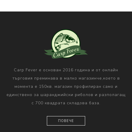
Carp Fever е основан 2016 година и от онлайн
търговия преминава в малко магазинче,което в
момента е 150кв. магазин профилиран само и
единствено за шаранджийски риболов и разполагащ
с 700 квадрата складова база.
ПОВЕЧЕ