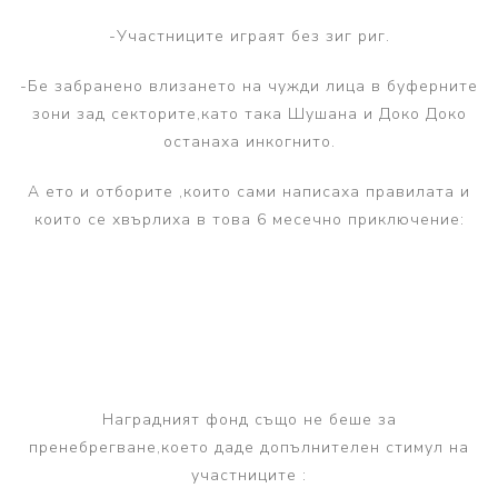
-Участниците играят без зиг риг.
-Бе забранено влизането на чужди лица в буферните
зони зад секторите,като така Шушана и Доко Доко
останаха инкогнито.
А ето и отборите ,които сами написаха правилата и
които се хвърлиха в това 6 месечно приключение:
Наградният фонд също не беше за
пренебрегване,което даде допълнителен стимул на
участниците :