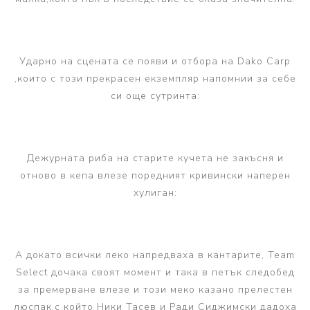
Ударно на сцената се появи и отбора на Dako Carp
,които с този прекрасен екземпляр напомнии за себе
си още сутринта:
Дежурната риба на старите кучета не закъсня и
отново в кепа влезе поредният кривински наперен
хулиган:
А докато всички леко напредваха в кантарите, Team
Select дочака своят момент и така в петък следобед
за премерване влезе и този меко казано прелестен
люспак,с който Ники Тасев и Ради Сиджимски дадоха