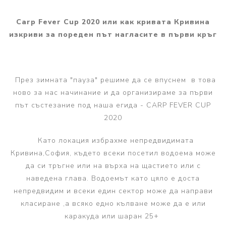
Carp Fever Cup 2020 или как кривата Кривина
изкриви за пореден път нагласите в първи кръг
През зимната "пауза" решиме да се впуснем в това
ново за нас начинание и да организираме за първи
път състезание под наша егида - CARP FEVER CUP
2020
Като локация избрахме непредвидимата
Кривина,София, където всеки посетил водоема може
да си тръгне или на върха на щастието или с
наведена глава. Водоемът като цяло е доста
непредвидим и всеки един сектор може да направи
класиране ,а всяко едно кълване може да е или
каракуда или шаран 25+