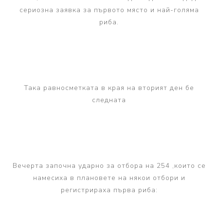
сериозна заявка за първото място и най-голяма
риба.
Така равносметката в края на вторият ден бе
следната
Вечерта започна ударно за отбора на 254 ,които се
намесиха в плановете на някои отбори и
регистрираха първа риба: