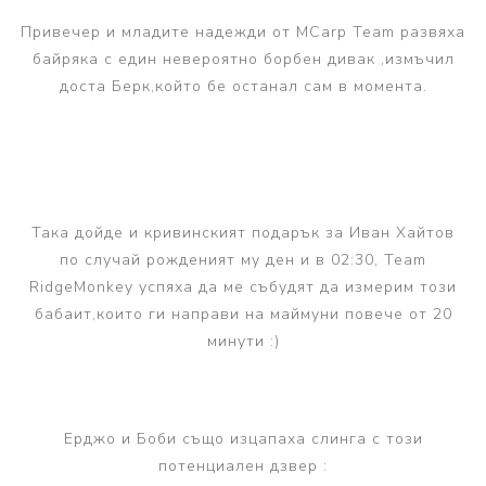
Привечер и младите надежди от MCarp Team развяха
байряка с един невероятно борбен дивак ,измъчил
доста Берк,който бе останал сам в момента.
Така дойде и кривинският подарък за Иван Хайтов
по случай рожденият му ден и в 02:30, Team
RidgeMonkey успяха да ме събудят да измерим този
бабаит,които ги направи на маймуни повече от 20
минути :)
Ерджо и Боби също изцапаха слинга с този
потенциален дзвер :