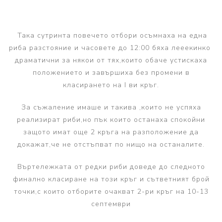
Така сутринта повечето отбори осъмнаха на една
риба разстояние и часовете до 12:00 бяха лееекинко
драматични за някои от тях,които обаче устискаха
положението и завършиха без промени в
класирането на I ви кръг.
За съжаление имаше и такива ,които не успяха
реализират риби,но пък които останаха спокойни
защото имат още 2 кръга на разположение да
докажат,че не отстъпват по нищо на останалите.
Въртележката от редки риби доведе до следното
финално класиране на този кръг и сътветният брой
точки,с които отборите очакват 2-ри кръг на 10-13
септември