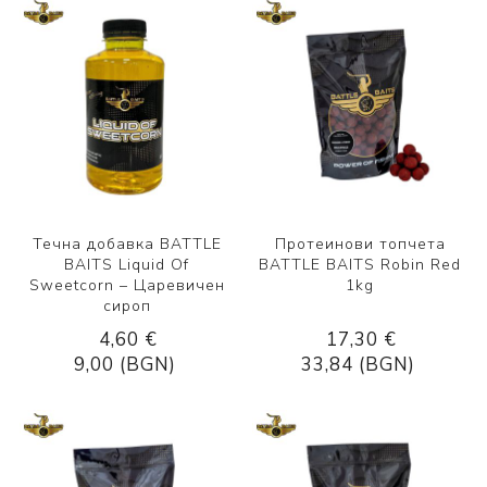
Течна добавка BATTLE
Протеинови топчета
BAITS Liquid Of
BATTLE BAITS Robin Red
Sweetcorn – Царевичен
1kg
сироп
4,60 €
17,30 €
9,00 (BGN)
33,84 (BGN)