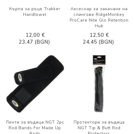
Кърпа за ръце Trakker
Аксесоар за закачане на
Handtowel
слингове RidgeMonkey
ProCare Nite Glo Retention
Hub
12,00 €
12,50 €
23,47 (BGN)
24,45 (BGN)
Ленти за въдица NGT 2pc
Протектори за въдица
Rod Bands For Made Up
NGT Tip & Butt Rod
Rods
Protectors