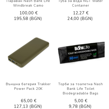
Параван Nash Bank Life
Туба за вода NGT Water
Windbreak Camo
Container
100,00 €
12,27 €
195,58 (BGN)
24,00 (BGN)
Външна батерия Trakker
Торби за тоалетна Nash
Power Pack 20K
Bank Life Toilet
Biodegradable Bags
65,00 €
5,00 €
127,13 (BGN)
9,78 (BGN)