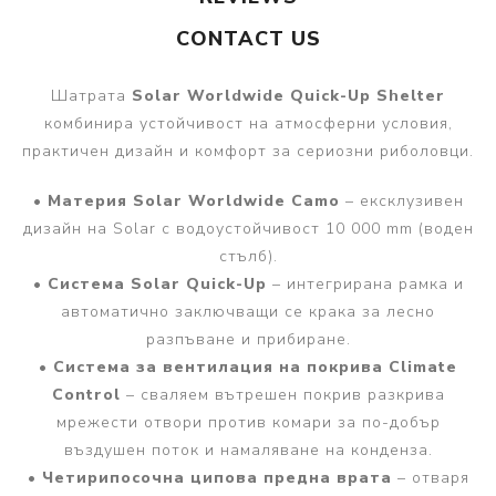
CONTACT US
Шатрата
Solar Worldwide Quick-Up Shelter
комбинира устойчивост на атмосферни условия,
практичен дизайн и комфорт за сериозни риболовци.
•
Материя Solar Worldwide Camo
– ексклузивен
дизайн на Solar с водоустойчивост 10 000 mm (воден
стълб).
•
Система Solar Quick-Up
– интегрирана рамка и
автоматично заключващи се крака за лесно
разпъване и прибиране.
•
Система за вентилация на покрива Climate
Control
– сваляем вътрешен покрив разкрива
мрежести отвори против комари за по-добър
въздушен поток и намаляване на конденза.
•
Четирипосочна ципова предна врата
– отваря