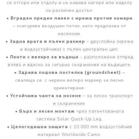
се отгоре или отдолу и се навива нагоре или надолу
за различен достъп.
•
Вграден преден панел с мрежа против комари
– осигурява въздушен поток, като предпазва от
насекоми.
•
Задна врата в пълен размер
– двуслойна (мрежа
и водоустойчива) с пълен централен цип.
•
Ленти с велкро за въдици
– разположени отпред
вляво и вдясно за сигурно съхранение на въдиците.
•
Здрава подова постелка (groundsheet)
–
сваляща се, с червен велкро маркер за лесно
ориентиране.
•
Устойчива чанта за носене
– за лесен транспорт
и съхранение.
•
Бърз и лесен монтаж
чрез патентованата
система Solar Quick-Up Leg.
•
Целогодишна защита
с 10 000 mm водоустойчив
материал Worldwide Camo.