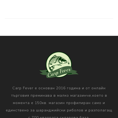
Carp Fever е основан 2016 година и от онлайн
търговия преминава в малко магазинче,което в
момента е 150кв. магазин профилиран само и
единствено за шаранджийски риболов и разполагащ
с 700 квадрата складова база.