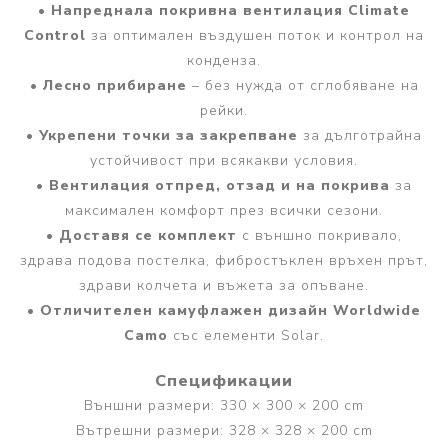
•
Напреднала покривна вентилация Climate
Control
за оптимален въздушен поток и контрол на
конденза.
•
Лесно прибиране
– без нужда от сглобяване на
рейки.
•
Укрепени точки за закрепване
за дълготрайна
устойчивост при всякакви условия.
•
Вентилация отпред, отзад и на покрива
за
максимален комфорт през всички сезони.
•
Доставя се комплект
с външно покривало,
здрава подова постелка, фибростъклен връхен прът,
здрави колчета и въжета за опъване.
•
Отличителен камуфлажен дизайн Worldwide
Camo
със елементи Solar.
Спецификации
Външни размери: 330 × 300 × 200 cm
Вътрешни размери: 328 × 328 × 200 cm