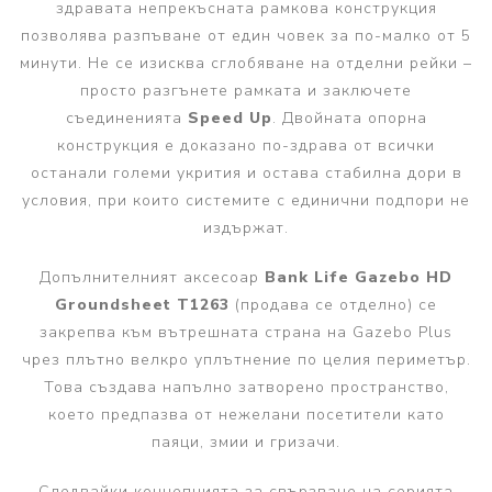
здравата непрекъсната рамкова конструкция
позволява разпъване от един човек за по-малко от 5
минути. Не се изисква сглобяване на отделни рейки –
просто разгънете рамката и заключете
съединенията
Speed Up
. Двойната опорна
конструкция е доказано по-здрава от всички
останали големи укрития и остава стабилна дори в
условия, при които системите с единични подпори не
издържат.
Допълнителният аксесоар
Bank Life Gazebo HD
Groundsheet T1263
(продава се отделно) се
закрепва към вътрешната страна на Gazebo Plus
чрез плътно велкро уплътнение по целия периметър.
Това създава напълно затворено пространство,
което предпазва от нежелани посетители като
паяци, змии и гризачи.
Следвайки концепцията за свързване на серията