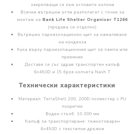
закрепващи се към ъгловите колони
Всички вътрешни ъгли разполагат с точки за
монтаж на
Bank Life Shelter Organiser T1266
(продава се отделно)
Вътрешен пароизолационен щит за намаляване
на конденза
Кука върху пароизолационния щит за лампа или
приемник
Доставя се със здрав транспортен калъф
6×450D и 15 броя колчета Nash T
Технически характеристики
Материал: TerraShell 200, 200D полиестер с PU
покритие
Воден стълб: 10 000 мм
Калъф за транспортиране: тежкотоварен
6×450D с текстилни дръжки