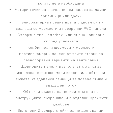
когато не е необходима
Четири точки за окачване под навеса за лампи,
приемници или дрехи
Пълноразмерна предна врата с двоен цип и
свалящи се мрежести и прозрачни PVC панели
Отваряне тип „letterbox“ или пълно навиване
според условията
Комбинирани щормови и мрежести
противокомарни панели от трите страни за
разнообразни варианти на вентилация
Щормовите панели разполагат с халки за
използване със щормови колове или обтяжни
въжета, създавайки сенници за повече сянка и
въздушен поток
Обтяжни въжета на четирите ъгъла на
конструкцията, съхранявани в отделни мрежести
джобове
Включени 2 велкро стойки за по две въдици,