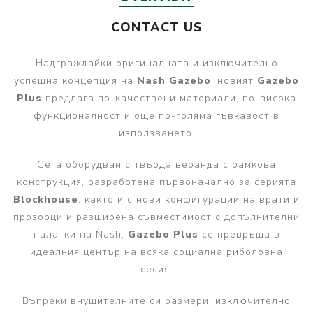
CONTACT US
Надграждайки оригиналната и изключително
успешна концепция на
Nash Gazebo
, новият
Gazebo
Plus
предлага по-качествени материали, по-висока
функционалност и още по-голяма гъвкавост в
използването.
Сега оборудван с твърда веранда с рамкова
конструкция, разработена първоначално за серията
Blockhouse
, както и с нови конфигурации на врати и
прозорци и разширена съвместимост с допълнителни
палатки на Nash,
Gazebo Plus
се превръща в
идеалния център на всяка социална риболовна
сесия.
Въпреки внушителните си размери, изключително