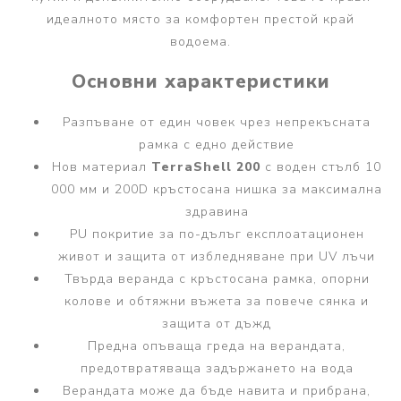
идеалното място за комфортен престой край
водоема.
Основни характеристики
Разпъване от един човек чрез непрекъсната
рамка с едно действие
Нов материал
TerraShell 200
с воден стълб 10
000 мм и 200D кръстосана нишка за максимална
здравина
PU покритие за по-дълъг експлоатационен
живот и защита от избледняване при UV лъчи
Твърда веранда с кръстосана рамка, опорни
колове и обтяжни въжета за повече сянка и
защита от дъжд
Предна опъваща греда на верандата,
предотвратяваща задържането на вода
Верандата може да бъде навита и прибрана,