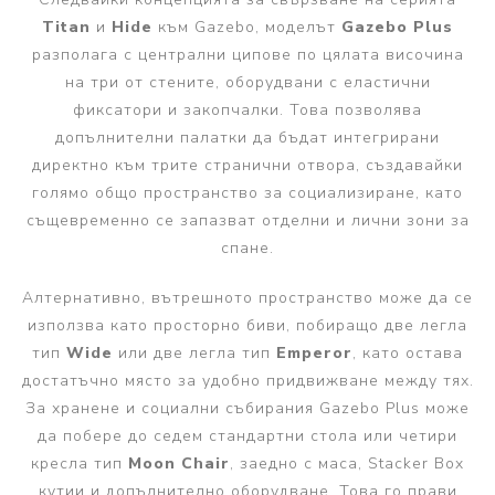
Titan
и
Hide
към Gazebo, моделът
Gazebo Plus
разполага с централни ципове по цялата височина
на три от стените, оборудвани с еластични
фиксатори и закопчалки. Това позволява
допълнителни палатки да бъдат интегрирани
директно към трите странични отвора, създавайки
голямо общо пространство за социализиране, като
същевременно се запазват отделни и лични зони за
спане.
Алтернативно, вътрешното пространство може да се
използва като просторно биви, побиращо две легла
тип
Wide
или две легла тип
Emperor
, като остава
достатъчно място за удобно придвижване между тях.
За хранене и социални събирания Gazebo Plus може
да побере до седем стандартни стола или четири
кресла тип
Moon Chair
, заедно с маса, Stacker Box
кутии и допълнително оборудване. Това го прави