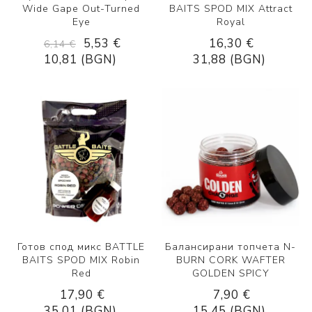
Wide Gape Out-Turned
BAITS SPOD MIX Attract
Eye
Royal
5,53 €
16,30 €
6,14 €
10,81 (BGN)
31,88 (BGN)
Готов спод микс BATTLE
Балансирани топчета N-
BAITS SPOD MIX Robin
BURN CORK WAFTER
Red
GOLDEN SPICY
17,90 €
7,90 €
35,01 (BGN)
15,45 (BGN)