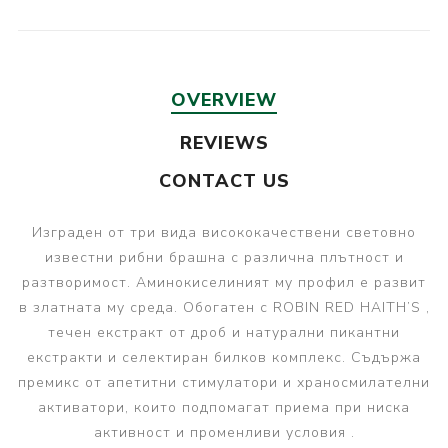
OVERVIEW
REVIEWS
CONTACT US
Изграден от три вида висококачествени световно
известни рибни брашна с различна плътност и
разтворимост. Аминокиселиният му профил е развит
в златната му среда. Обогатен с ROBIN RED HAITH’S ,
течен екстракт от дроб и натурални пикантни
екстракти и селектиран билков комплекс. Съдържа
премикс от апетитни стимулатори и храносмилателни
активатори, които подпомагат приема при ниска
активност и променливи условия .