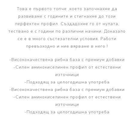
Това е първото топче ,което започнахме да
развиваме с годините и стигнахме до този
перфектен профил. Създадохме го от нулата,
тествано е с години по различни начини. Доказало
се е в много състезателни условия. Работи
превъзходно и ние вярваме в него !
-Висококачествена рибна база с премиум добавки
-Силен аминокиселинен профил от естествени
източници
-Подходящ за целогодишна употреба
-Висококачествена рибна база с премиум добавки
-Силен аминокиселинен профил от естествени
източници
-Подходящ за целогодишна употреба