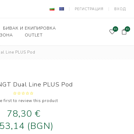
РЕГИСТРАЦИЯ
ВХОД
БИВАК И ЕКИПИРОВКА
(0)
(0)
 ЗОНА
OUTLET
al Line PLUS Pod
Подаръчен ваучер
и Вързани куки
Палатки и шатри
лки, кошници
Легла, чували,спални
системи
ни влакна и
NGT Dual Line PLUS Pod
а за поводи
Столове
оари и прикачни
Сакове, чанти, калъфи
дер риболов
e first to review this product
Класьори и Кутии
78,30 €
и за фидер
лов
Калъфи за въдици
53,14 (BGN)
е и Живарници
Маси