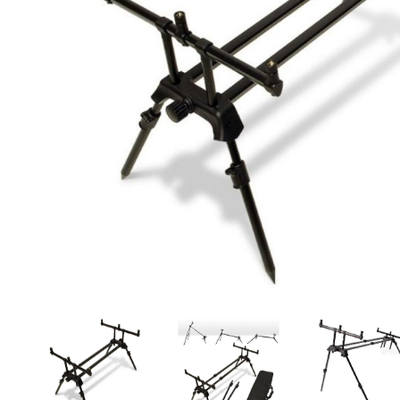
DYNAMITE BAITS
NAVITAS
TRAKKER
GARDNER TACKLE
SONIK SPORTS
BATTLE BAITS
KUMU
SPOMB
VASS RAINWEAR
CULT TACKLE
SELECT BAITS
DRUNK CARP
FORTIS EYEWEAR