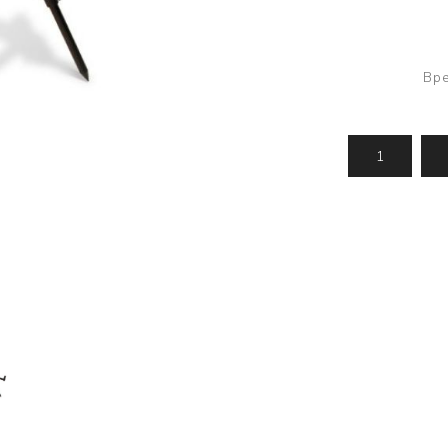
Усилени топчета
PVA продукти
Сако
Храни
метод
Вре