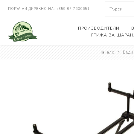
ПОРЪЧАЙ ДИРЕКНО НА: +359 87 7600651
ПРОИЗВОДИТЕЛИ
ГРИЖА ЗА ШАРАН
NASH TACKLE
Начало
Въди
Люлки, дюшеци
DELKIM
Кепове
RIDGEMONKEY
Други
KORDA
CARP FEVER
ONE MORE CAST
SOLAR TACKLE
SHIMANO
FOX