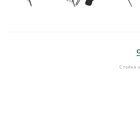
PRESTON INNOVATIONS
GURU TACKLE
DUDI BAITS
MATRIX TACKLE
No Manufacturer
CC MOORE
Стойка з
STICKY BAITS
CENTURY
NGT
MAINLINE
N-Burn
TEMPUS PRO