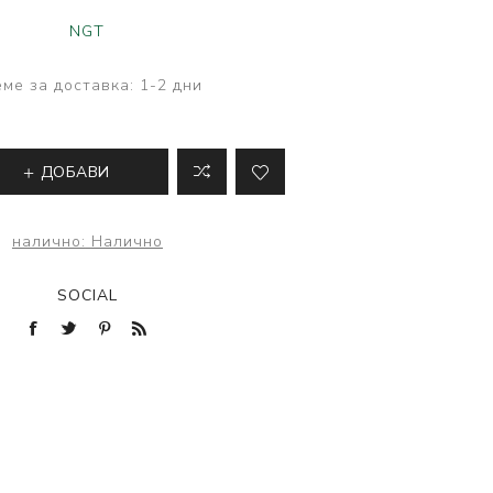
ве
NGT
лки и преси за
 риболов
ме за доставка:
1-2 дни
ДОБАВИ
налично:
Налично
SOCIAL