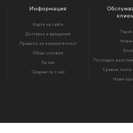
Информация
Обслужв
клие
Карта на сайта
Търси.
Доставка и връщания
Нови
Правила за поверителност
Бло
Общи условия
Последно разглеж
За нас
Сравни листа 
Свържи се с нас
Нови про