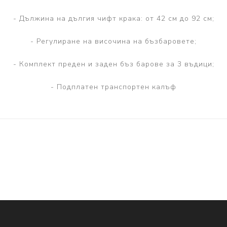
- Дължина на дългия чифт крака: от 42 см до 92 см;
- Регулиране на височина на бъзбаровете;
- Комплект преден и заден бъз барове за 3 въдици;
- Подплатен транспортен калъф