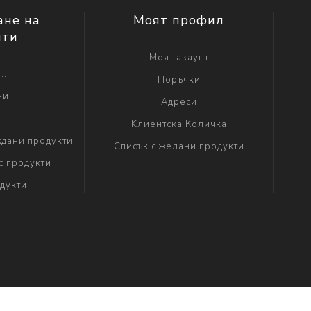
ане на
Моят профил
нти
Моят акаунт
...
Поръчки
ни
Адреси
г
Kлиентска Количка
дани продукти
Списък с желани продукти
с продукти
дукти