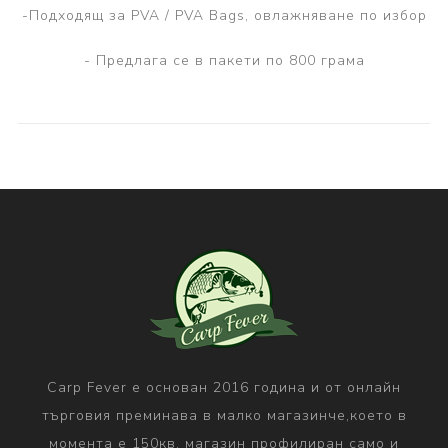
-Подходящ за PVA / PVA Bags, овлажняване по избор
- Предлага се в пакети по 800 грама
Carp Fever е основан 2016 година и от онлайн
търговия преминава в малко магазинче,което в
момента е 150кв. магазин профилиран само и