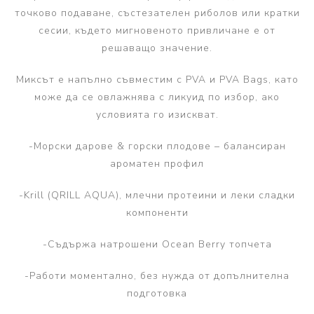
точково подаване, състезателен риболов или кратки
сесии, където мигновеното привличане е от
решаващо значение.
Миксът е напълно съвместим с PVA и PVA Bags, като
може да се овлажнява с ликуид по избор, ако
условията го изискват.
-Морски дарове & горски плодове – балансиран
ароматен профил
-Krill (QRILL AQUA), млечни протеини и леки сладки
компоненти
-Съдържа натрошени Ocean Berry топчета
-Работи моментално, без нужда от допълнителна
подготовка