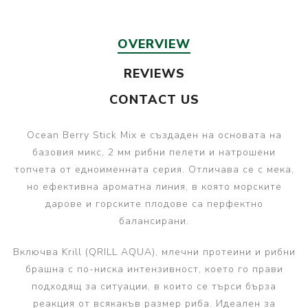
OVERVIEW
REVIEWS
CONTACT US
Ocean Berry Stick Mix е създаден на основата на
базовия микс, 2 мм рибни пелети и натрошени
топчета от едноименната серия. Отличава се с мека,
но ефективна ароматна линия, в която морските
дарове и горските плодове са перфектно
балансирани.
Включва Krill (QRILL AQUA), млечни протеини и рибни
брашна с по-ниска интензивност, което го прави
подходящ за ситуации, в които се търси бърза
реакция от всякакъв размер риба. Идеален за