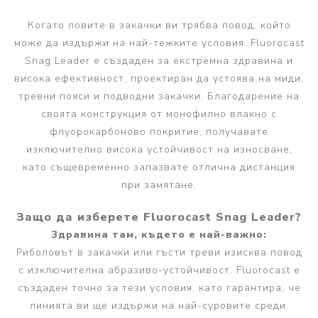
Когато ловите в закачки ви трябва повод, който
може да издържи на най-тежките условия. Fluorocast
Snag Leader е създаден за екстремна здравина и
висока ефективност, проектиран да устоява на миди,
тревни пояси и подводни закачки. Благодарение на
своята конструкция от монофилно влакно с
флуорокарбоново покритие, получавате
изключително висока устойчивост на износване,
като същевременно запазвате отлична дистанция
при замятане.
Защо да изберете Fluorocast Snag Leader?
Здравина там, където е най-важно:
Риболовът в закачки или гъсти треви изисква повод
с изключителна абразиво-устойчивост. Fluorocast е
създаден точно за тези условия, като гарантира, че
линията ви ще издържи на най-суровите среди.