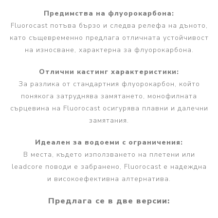
Предимства на флуорокарбона:
Fluorocast потъва бързо и следва релефа на дъното,
като същевременно предлага отличната устойчивост
на износване, характерна за флуорокарбона.
Отлични кастинг характеристики:
За разлика от стандартния флуорокарбон, който
понякога затруднява замятането, монофилната
сърцевина на Fluorocast осигурява плавни и далечни
замятания.
Идеален за водоеми с ограничения:
В места, където използването на плетени или
leadcore поводи е забранено, Fluorocast е надеждна
и високоефективна алтернатива.
Предлага се в две версии: