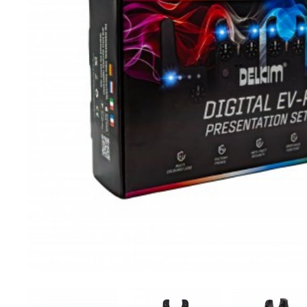
DYNAMITE BAITS
NAVITAS
TRAKKER
GARDNER TACKLE
SONIK SPORTS
BATTLE BAITS
KUMU
SPOMB
VASS RAINWEAR
CULT TACKLE
SELECT BAITS
DRUNK CARP
FORTIS EYEWEAR