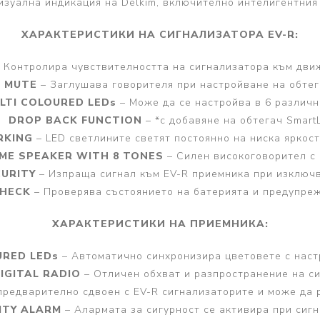
изуална индикация на Delkim, включително интелигентния 
ХАРАКТЕРИСТИКИ НА СИГНАЛИЗАТОРА EV-R:
 Контролира чувствителността на сигнализатора към движ
MUTE
– Заглушава говорителя при настройване на обтег
LTI COLOURED LEDs
– Може да се настройва в 6 различн
DROP BACK FUNCTION
– *с добавяне на обтегач SmartL
RKING
– LED светлините светят постоянно на ниска яркос
ME SPEAKER WITH 8 TONES
– Силен високоговорител с 
CURITY
– Изпраща сигнал към EV-R приемника при изключв
CHECK
– Проверява състоянието на батерията и предупреж
ХАРАКТЕРИСТИКИ НА ПРИЕМНИКА:
URED LEDs
– Автоматично синхронизира цветовете с наст
IGITAL RADIO
– Отличен обхват и разпространение на си
предварително сдвоен с EV-R сигнализаторите и може да р
ITY ALARM
– Алармата за сигурност се активира при сигн