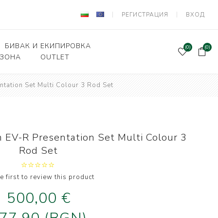
РЕГИСТРАЦИЯ
ВХОД
БИВАК И ЕКИПИРОВКА
(0)
(0)
 ЗОНА
OUTLET
ation Set Multi Colour 3 Rod Set
Подаръчен ваучер
и Вързани куки
Палатки и шатри
лки, кошници
Легла, чували,спални
системи
ни влакна и
EV-R Presentation Set Multi Colour 3
а за поводи
Столове
Rod Set
оари и прикачни
Сакове, чанти, калъфи
дер риболов
Класьори и Кутии
e first to review this product
и за фидер
лов
500,00 €
Калъфи за въдици
е и Живарници
Маси