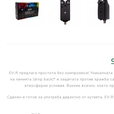
PRESTON INNOVATIONS
GURU TACKLE
DUDI BAITS
MATRIX TACKLE
No Manufacturer
CC MOORE
STICKY BAITS
CENTURY
EV-R предлага простота без компромиси! Уникалната
NGT
на линията (drop back)* и защитата против кражба с
MAINLINE
атмосферни условия. Взехме всичко, което пр
N-Burn
Сдвоен и готов за употреба директно от кутията, EV-R
TEMPUS PRO