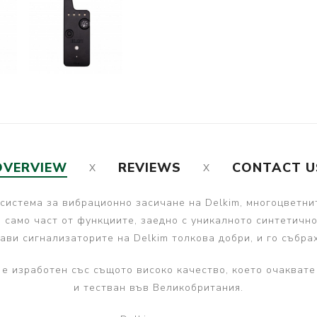
OVERVIEW
REVIEWS
CONTACT U
 система за вибрационно засичане на
Delkim
, многоцветни
а само част от функциите, заедно с уникалното синтетичн
ави сигнализаторите на Delkim толкова добри, и го събра
 е изработен със същото високо качество, което очаквате
и тестван във Великобритания.