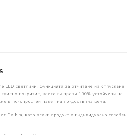
S
те LED светлини, функцията за отчитане на отпускане
о гумено покритие, което ги прави 100% устойчиви на
хме в по-опростен пакет на по-достъпна цена.
 от Delkim, като всеки продукт е индивидуално сглобен