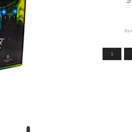
9
Усилени топчета
PVA продукти
Сако
Храни
метод
Вре