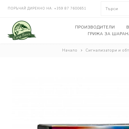
ПОРЪЧАЙ ДИРЕКНО НА: +359 87 7600651
ПРОИЗВОДИТЕЛИ
ГРИЖА ЗА ШАРАН
Начало
NASH TACKLE
Сигнализатори и об
Люлки, дюшеци
DELKIM
Кепове
RIDGEMONKEY
Други
KORDA
CARP FEVER
ONE MORE CAST
SOLAR TACKLE
SHIMANO
FOX