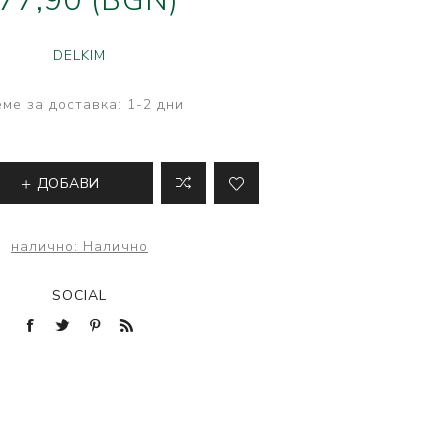
77,90 (BGN)
ве
лки и преси за
DELKIM
 риболов
ме за доставка:
1-2 дни
ДОБАВИ
налично:
Налично
SOCIAL