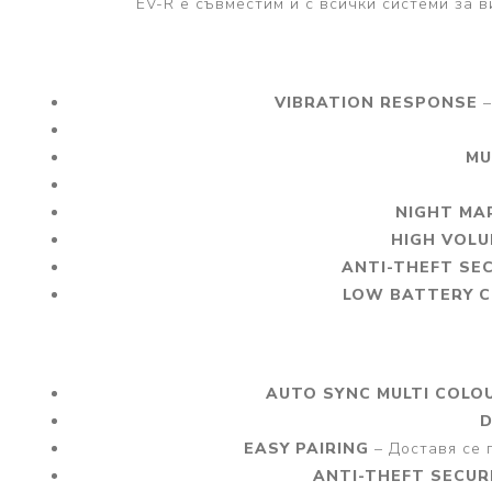
EV-R е съвместим и с всички системи за в
VIBRATION RESPONSE
–
MU
NIGHT MA
HIGH VOLU
ANTI-THEFT SE
LOW BATTERY 
AUTO SYNC MULTI COLO
D
EASY PAIRING
– Доставя се 
ANTI-THEFT SECUR