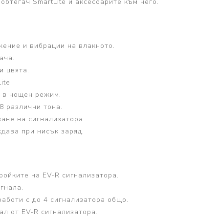
обтегач SmartLite и аксесоарите към него.
ение и вибрации на влакното.
ача.
и цвята.
ite.
т в нощен режим.
8 различни тона.
ане на сигнализатора.
дава при нисък заряд.
ройките на EV-R сигнализатора.
гнала.
аботи с до 4 сигнализатора общо.
ал от EV-R сигнализатора.