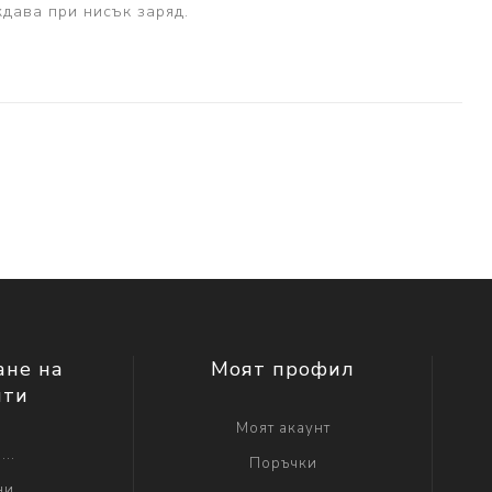
дава при нисък заряд.
ане на
Моят профил
нти
Моят акаунт
...
Поръчки
ни