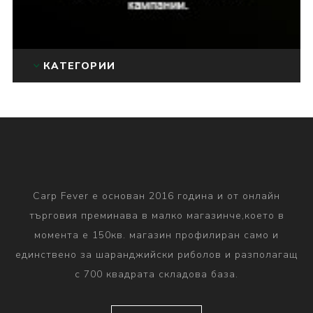
КАТЕГОРИИ
Carp Fever е основан 2016 година и от онлайн
търговия преминава в малко магазинче,което в
момента е 150кв. магазин профилиран само и
единствено за шаранджийски риболов и разполагащ
с 700 квадрата складова база.