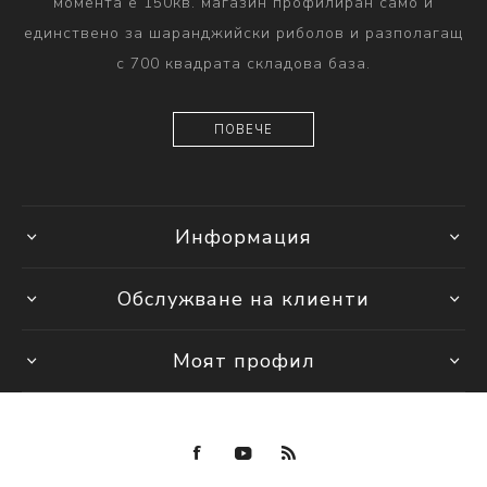
момента е 150кв. магазин профилиран само и
единствено за шаранджийски риболов и разполагащ
с 700 квадрата складова база.
ПОВЕЧЕ
Информация
Обслужване на клиенти
Моят профил