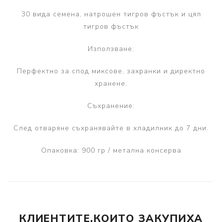
30 вида семена, натрошен тигров фъстък и цял
тигров фъстък
Използване:
Перфектно за спод миксове, захранки и директно
хранене.
Съхранение:
След отваряне съхранявайте в хладилник до 7 дни.
Опаковка: 900 гр / метална консерва
КЛИЕНТИТЕ,КОИТО ЗАКУПИХА