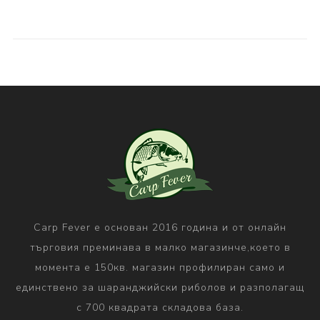
Carp Fever е основан 2016 година и от онлайн
търговия преминава в малко магазинче,което в
момента е 150кв. магазин профилиран само и
единствено за шаранджийски риболов и разполагащ
с 700 квадрата складова база.