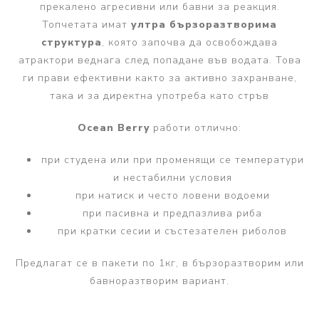
прекалено агресивни или бавни за реакция.
Топчетата имат
ултра бързоразтворима
структура
, която започва да освобождава
атрактори веднага след попадане във водата. Това
ги прави ефективни както за активно захранване,
така и за директна употреба като стръв
Ocean Berry
работи отлично:
при студена или при променящи се температури
и нестабилни условия
при натиск и често ловени водоеми
при пасивна и предпазлива риба
при кратки сесии и състезателен риболов
Предлагат се в пакети по 1кг, в бързоразтворим или
бавноразтворим вариант.