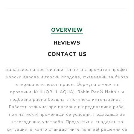
OVERVIEW
REVIEWS
CONTACT US
Балансирани протеинови топчета с ароматен профил
морски дарове и горски плодове, създадени за бързо
откриване и лесен прием. Формула с млечни
протеини, Krill (QRILL AQUA), Robin Red® Haith’s и
подбрани рибни брашна с по-ниска интензивност.
Работят отлично при пасивна и предпазлива риба,
при натиск и променящи се условия. Подходящи за
целогодишна употреба. Продуктът е създаден за
ситуации, в които стандартните fishmeal решения са