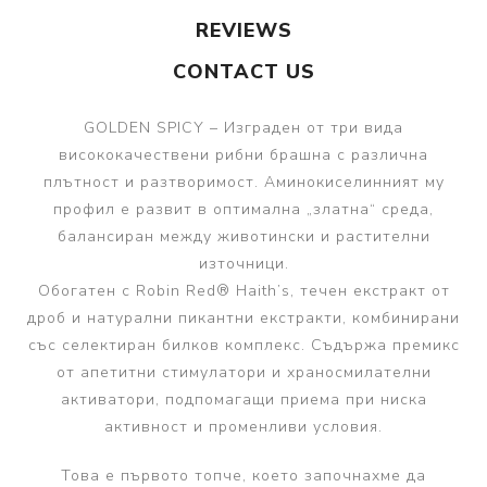
REVIEWS
CONTACT US
GOLDEN SPICY – Изграден от три вида
висококачествени рибни брашна с различна
плътност и разтворимост. Аминокиселинният му
профил е развит в оптимална „златна“ среда,
балансиран между животински и растителни
източници.
Обогатен с Robin Red® Haith’s, течен екстракт от
дроб и натурални пикантни екстракти, комбинирани
със селектиран билков комплекс. Съдържа премикс
от апетитни стимулатори и храносмилателни
активатори, подпомагащи приема при ниска
активност и променливи условия.
Това е първото топче, което започнахме да