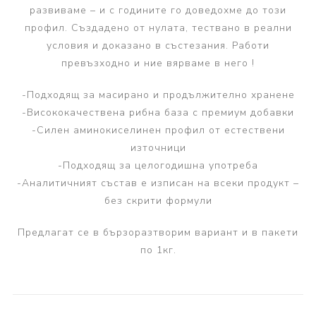
развиваме – и с годините го доведохме до този
профил. Създадено от нулата, тествано в реални
условия и доказано в състезания. Работи
превъзходно и ние вярваме в него !
-Подходящ за масирано и продължително хранене
-Висококачествена рибна база с премиум добавки
-Силен аминокиселинен профил от естествени
източници
-Подходящ за целогодишна употреба
-Аналитичният състав е изписан на всеки продукт –
без скрити формули
Предлагат се в бързоразтворим вариант и в пакети
по 1кг.