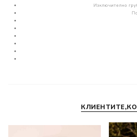
Изключително гру
По
КЛИЕНТИТЕ,К