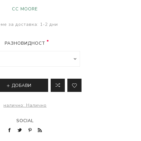
ве
CC MOORE
лки и преси за
 риболов
ме за доставка:
1-2 дни
РАЗНОВИДНОСТ
ДОБАВИ
налично:
Налично
SOCIAL