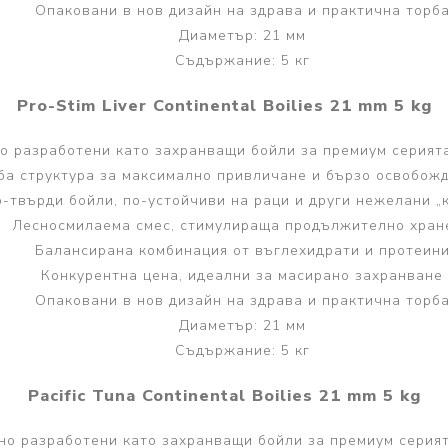
Опаковани в нов дизайн на здрава и практична торб
Диаметър: 21 мм
Съдържание: 5 кг
Pro-Stim Liver Continental Boilies 21 mm 5 kg
 разработени като захранващи бойли за премиум серията 
ба структура за максимално привличане и бързо освобож
-твърди бойли, по-устойчиви на раци и други нежелани „
Лесносмилаема смес, стимулираща продължително хран
Балансирана комбинация от въглехидрати и протеин
Конкурентна цена, идеални за масирано захранване
Опаковани в нов дизайн на здрава и практична торб
Диаметър: 21 мм
Съдържание: 5 кг
Pacific Tuna Continental Boilies 21 mm 5 kg
о разработени като захранващи бойли за премиум серията