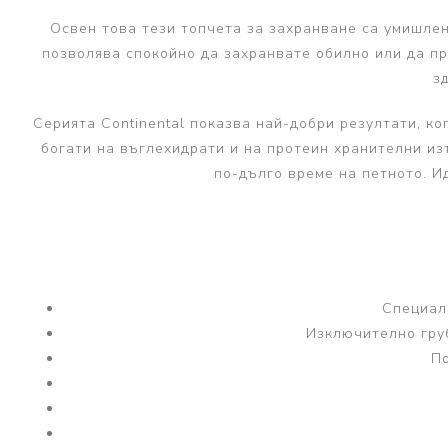
Освен това тези топчета за захранване са умишлен
позволява спокойно да захранвате обилно или да п
з
Серията Continental показва най-добри резултати, к
богати на въглехидрати и на протеин хранителни из
по-дълго време на петното. И
Специал
Изключително гру
По