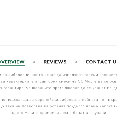
OVERVIEW
REVIEWS
CONTACT U
и за риболовци, които искат да използват големи количес
лява характерните атракторни смеси на CC Moore да се ос
 гарантира, че шараните продължават да се хранят по-дъ
обено подходяща за европейски риболов, е нейната по-твър
що така им позволява да останат по-дълго време непокът
където меките примамки лесно биват атакувани.