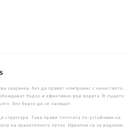
S
тва захранка, без да правят компромис с качеството.
вобождават бързо и ефективно във водата. В същото
лго, без бързо да се засищат.
да структура. Това прави топчтата по-устойчиви на
нати на хранителното петно. Идеални са за водоеми,