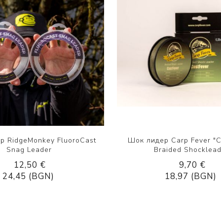
р RidgeMonkey FluoroCast
Шок лидер Carp Fever "C
Snag Leader
Braided Shocklea
12,50 €
9,70 €
24,45 (BGN)
18,97 (BGN)