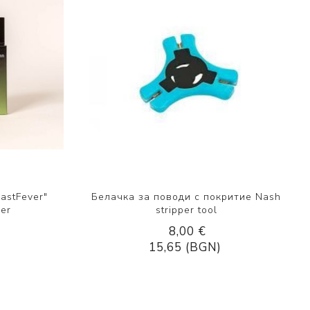
astFever"
Белачка за поводи с покритие Nash
der
stripper tool
8,00 €
15,65 (BGN)