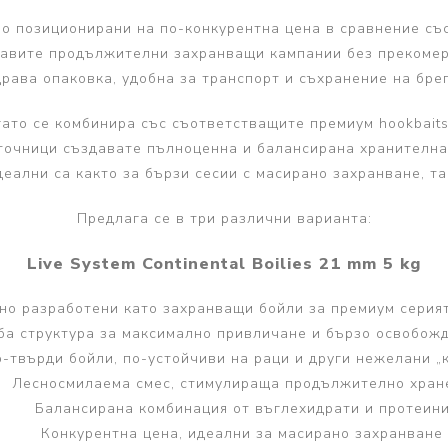
о позиционирани на по-конкурентна цена в сравнение съ
равите продължителни захранващи кампании без прекомерн
драва опаковка, удобна за транспорт и съхранение на брег
огато се комбинира със съответстващите премиум hookbaits
точници създавате пълноценна и балансирана хранителна
деални са както за бързи сесии с масирано захранване, та
Предлага се в три различни варианта:
Live System Continental Boilies 21 mm 5 kg
но разработени като захранващи бойли за премиум серият
ба структура за максимално привличане и бързо освобож
-твърди бойли, по-устойчиви на раци и други нежелани „
Лесносмилаема смес, стимулираща продължително хран
Балансирана комбинация от въглехидрати и протеин
Конкурентна цена, идеални за масирано захранване