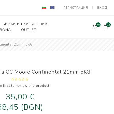
РЕГИСТРАЦИЯ
ВХОД
БИВАК И ЕКИПИРОВКА
(0)
(0)
 ЗОНА
OUTLET
tinental 21mm 5KG
Подаръчен ваучер
и Вързани куки
Палатки и шатри
лки, кошници
Легла, чували,спални
системи
ни влакна и
а CC Moore Continental 21mm 5KG
а за поводи
Столове
оари и прикачни
Сакове, чанти, калъфи
дер риболов
e first to review this product
Класьори и Кутии
35,00 €
и за фидер
лов
Калъфи за въдици
68,45 (BGN)
е и Живарници
Маси