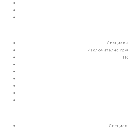
Специално
Изключително гру
По
Специалн