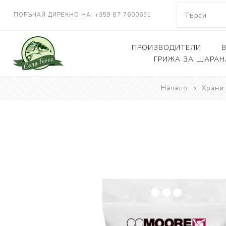
ПОРЪЧАЙ ДИРЕКНО НА: +359 87 7600651
ПРОИЗВОДИТЕЛИ
ГРИЖА ЗА ШАРАН
NASH TACKLE
Начало
Храни
Люлки, дюшеци
DELKIM
Кепове
RIDGEMONKEY
Други
KORDA
CARP FEVER
ONE MORE CAST
SOLAR TACKLE
SHIMANO
FOX