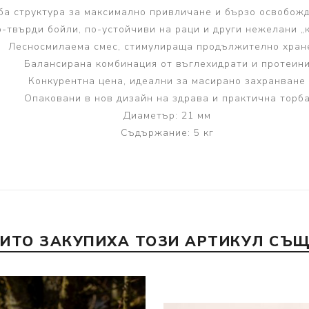
ба структура за максимално привличане и бързо освобож
-твърди бойли, по-устойчиви на раци и други нежелани „
Лесносмилаема смес, стимулираща продължително хран
Балансирана комбинация от въглехидрати и протеин
Конкурентна цена, идеални за масирано захранване
Опаковани в нов дизайн на здрава и практична торб
Диаметър: 21 мм
Съдържание: 5 кг
ОИТО ЗАКУПИХА ТОЗИ АРТИКУЛ СЪЩ