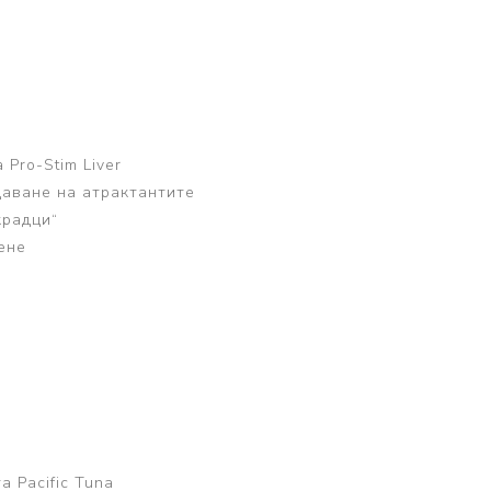
а
Pro-Stim Liver
даване на атрактантите
крадци“
ене
и
а
 Pacific Tuna