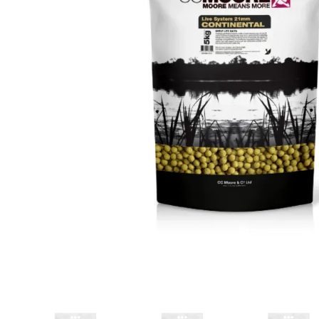
DYNAMITE BAITS
NAVITAS
TRAKKER
GARDNER TACKLE
SONIK SPORTS
BATTLE BAITS
KUMU
SPOMB
VASS RAINWEAR
CULT TACKLE
SELECT BAITS
DRUNK CARP
FORTIS EYEWEAR