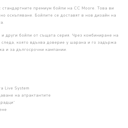
с стандартните премиум бойли на CC Moore. Това ви
о оскъпяване. Бойлите се доставят в нов дизайн на
а.
 и други бойли от същата серия. Чрез комбиниране на
 следа, която вдъхва доверие у шарана и го задържа
ка и за дългосрочни кампании.
а Live System
даване на атрактантите
крадци“
ене
и