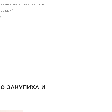
даване на атрактантите
крадци“
ене
и
а
О ЗАКУПИХА И