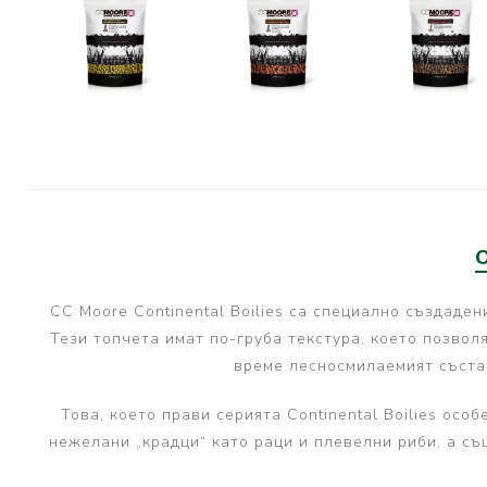
PRESTON INNOVATIONS
GURU TACKLE
DUDI BAITS
MATRIX TACKLE
No Manufacturer
CC MOORE
STICKY BAITS
CENTURY
CC Moore Continental Boilies са специално създаден
NGT
Тези топчета имат по-груба текстура, което позво
MAINLINE
време лесносмилаемият състав
N-Burn
Това, което прави серията Continental Boilies ос
TEMPUS PRO
нежелани „крадци“ като раци и плевелни риби, а съ