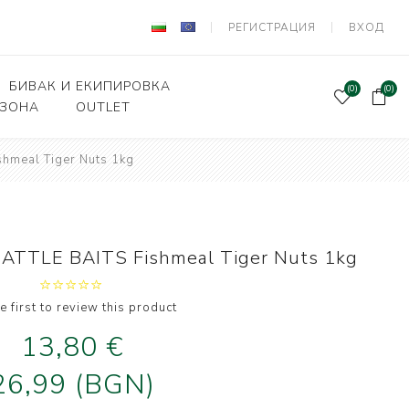
РЕГИСТРАЦИЯ
ВХОД
БИВАК И ЕКИПИРОВКА
(0)
(0)
 ЗОНА
OUTLET
hmeal Tiger Nuts 1kg
Подаръчен ваучер
и Вързани куки
Палатки и шатри
лки, кошници
Легла, чували,спални
системи
ни влакна и
ATTLE BAITS Fishmeal Tiger Nuts 1kg
а за поводи
Столове
оари и прикачни
Сакове, чанти, калъфи
дер риболов
e first to review this product
Класьори и Кутии
13,80 €
и за фидер
лов
Калъфи за въдици
26,99 (BGN)
е и Живарници
Маси