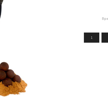
Усилени топчета
PVA продукти
Сако
Храни
метод
Вре