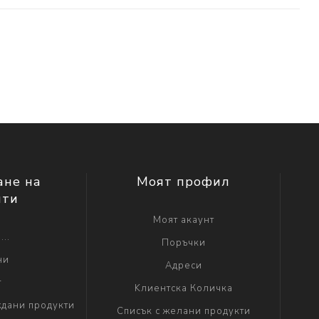
ане на
Моят профил
нти
Моят акаунт
...
Поръчки
ни
Адреси
г
Kлиентска Количка
дани продукти
Списък с желани продукти