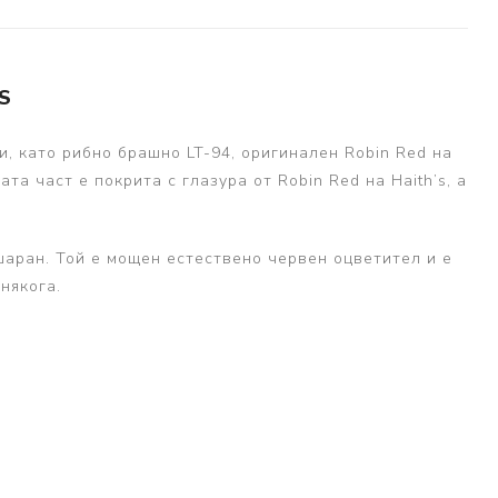
S
ки, като рибно брашно LT-94, оригинален Robin Red на
а част е покрита с глазура от Robin Red на Haith’s, а
шаран. Той е мощен естествено червен оцветител и е
някога.