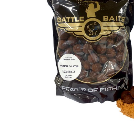
DYNAMITE BAITS
NAVITAS
TRAKKER
GARDNER TACKLE
SONIK SPORTS
BATTLE BAITS
KUMU
SPOMB
VASS RAINWEAR
CULT TACKLE
SELECT BAITS
DRUNK CARP
FORTIS EYEWEAR