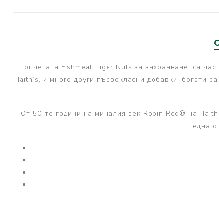
PRESTON INNOVATIONS
GURU TACKLE
DUDI BAITS
MATRIX TACKLE
Топчетата Fishmeal Tiger Nuts за захранване, са час
Haith’s, и много други първокласни добавки, богати с
No Manufacturer
CC MOORE
STICKY BAITS
От 50-те години на миналия век Robin Red® на Hait
една о
CENTURY
NGT
MAINLINE
N-Burn
TEMPUS PRO