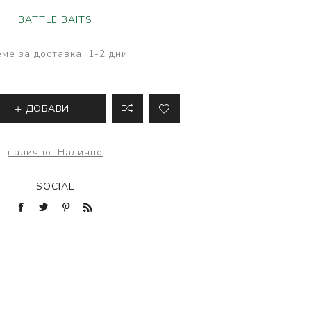
ве
BATTLE BAITS
лки и преси за
 риболов
ме за доставка:
1-2 дни
ДОБАВИ
налично:
Налично
SOCIAL