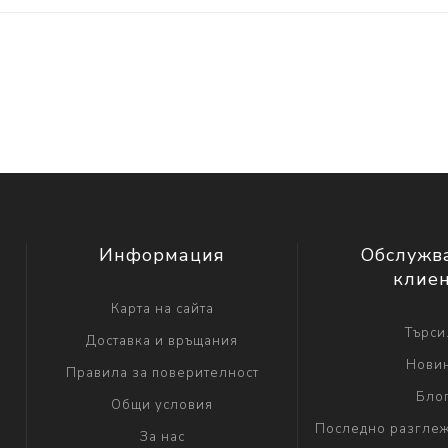
Информация
Обслужв
клие
Карта на сайта
Търси.
Доставка и връщания
Нови
Правила за поверителност
Бло
Общи условия
Последно разглеж
За нас