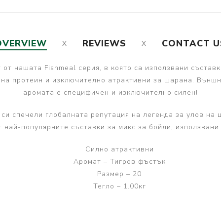
OVERVIEW
REVIEWS
CONTACT U
т от нашата Fishmeal серия, в която са използвани състав
а на протеин и изключително атрактивни за шарана. Външнат
аромата е специфичен и изключително силен!
h си спечели глобалната репутация на легенда за улов на 
т най-популярните съставки за микс за бойли, използвани 
Силно атрактивни
Аромат – Тигров фъстък
Размер – 20
Тегло – 1.00кг