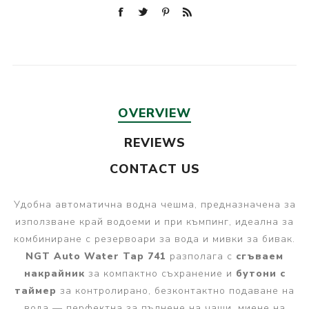
OVERVIEW
REVIEWS
CONTACT US
Удобна автоматична водна чешма, предназначена за
използване край водоеми и при къмпинг, идеална за
комбиниране с резервоари за вода и мивки за бивак.
NGT Auto Water Tap 741
разполага с
сгъваем
накрайник
за компактно съхранение и
бутони с
таймер
за контролирано, безконтактно подаване на
вода — перфектна за пълнене на чаши, миене на