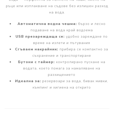
ръце или изплакване на съдове без излишен разход
на вода.
Автоматична водна чешма:
бързо и лесно
подаване на вода край водоема
USB презареждаща се:
удобно зареждане по
време на излети и пътувания
Сгъваем накрайник:
прибира се компактно за
съхранение и транспортиране
Бутони с таймер:
контролирано пускане на
водата, което помага за намаляване на
разхищението
Идеална за:
резервоари за вода, бивак мивки,
къмпинг и хигиена на открито