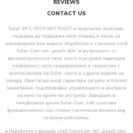
REVIEWS
CONTACT US
Solar SP C-TECH NET FLOAT е практичен аксесоар,
създаден да поддържа кепа плаващ и лесен за
маневриране във водата. Изработен е с външен слой
Solar-Cam тип „peach skin“ и вътрешност от
високоплътностна пяна, което осигурява надеждна
плаваемост, като същевременно е съвместим с
всички кепове на Solar, както и с други модели на
пазара. Пристягащ шнур гарантира сигурно и плътно
закрепване, подобрявайки управлението и контрола
на кепа по време на употреба. Завършен в
камуфлажен десен Solar-Cam, той съчетава
функционалност със стилен тактически външен вид
за всеки риболовец.
• Изработен с външен слой SolarCam тип „peach skin“