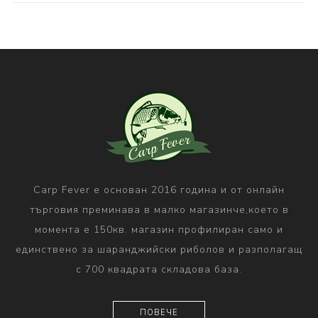
Carp Fever е основан 2016 година и от онлайн
търговия преминава в малко магазинче,което в
момента е 150кв. магазин профилиран само и
единствено за шаранджийски риболов и разполагащ
с 700 квадрата складова база.
ПОВЕЧЕ