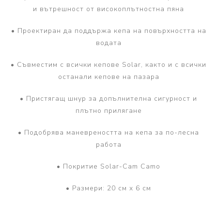
и вътрешност от високоплътностна пяна
• Проектиран да поддържа кепа на повърхността на
водата
• Съвместим с всички кепове Solar, както и с всички
останали кепове на пазара
• Пристягащ шнур за допълнителна сигурност и
плътно прилягане
• Подобрява маневреността на кепа за по-лесна
работа
• Покритие Solar-Cam Camo
• Размери: 20 см x 6 см