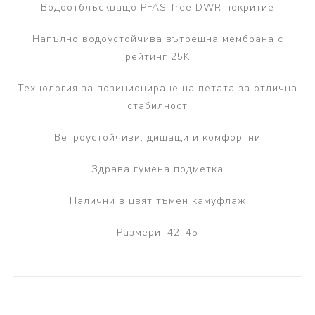
Водоотблъскващо PFAS-free DWR покритие
Напълно водоустойчива вътрешна мембрана с
рейтинг 25K
Технология за позициониране на петата за отлична
стабилност
Ветроустойчиви, дишащи и комфортни
Здрава гумена подметка
Налични в цвят тъмен камуфлаж
Размери: 42–45