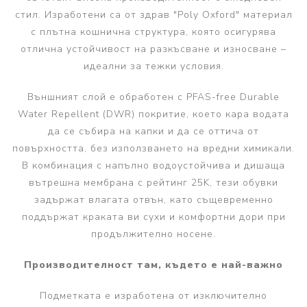
стил. Изработени са от здрав "Poly Oxford" материал
с плътна кошнична структура, която осигурява
отлична устойчивост на разкъсване и износване –
идеални за тежки условия.
Външният слой е обработен с PFAS-free Durable
Water Repellent (DWR) покритие, което кара водата
да се събира на капки и да се оттича от
повърхността, без използването на вредни химикали.
В комбинация с напълно водоустойчива и дишаща
вътрешна мембрана с рейтинг 25K, тези обувки
задържат влагата отвън, като същевременно
поддържат краката ви сухи и комфортни дори при
продължително носене.
Производителност там, където е най-важно
Подметката е изработена от изключително