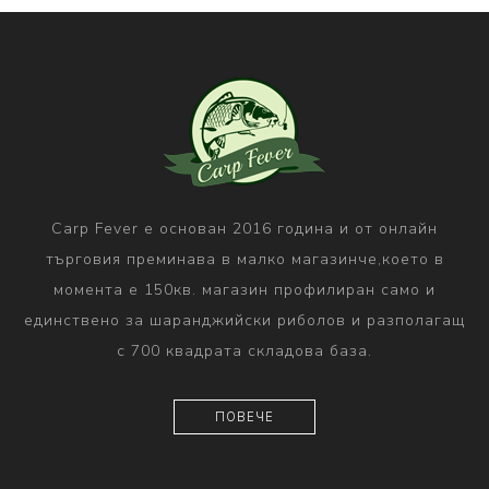
Carp Fever е основан 2016 година и от онлайн
търговия преминава в малко магазинче,което в
момента е 150кв. магазин профилиран само и
единствено за шаранджийски риболов и разполагащ
с 700 квадрата складова база.
ПОВЕЧЕ