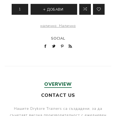
ДОБАВИ
налично:
Налично
SOCIAL
OVERVIEW
CONTACT US
Нашите Drykore Trainers са създадени, за да
съчетаят висока производителност с ежедневен