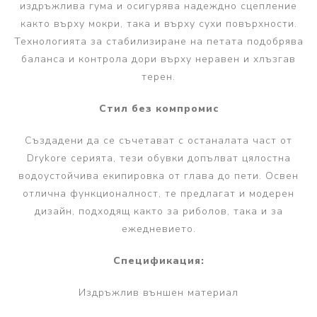
издръжлива гума и осигурява надеждно сцепление
както върху мокри, така и върху сухи повърхности.
Технологията за стабилизиране на петата подобрява
баланса и контрола дори върху неравен и хлъзгав
терен.
Стил без компромис
Създадени да се съчетават с останалата част от
Drykore серията, тези обувки допълват цялостна
водоустойчива екипировка от глава до пети. Освен
отлична функционалност, те предлагат и модерен
дизайн, подходящ както за риболов, така и за
ежедневието.
Спецификация:
Издръжлив външен материал