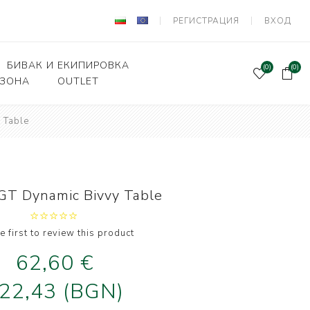
РЕГИСТРАЦИЯ
ВХОД
БИВАК И ЕКИПИРОВКА
(0)
(0)
 ЗОНА
OUTLET
 Table
Подаръчен ваучер
и Вързани куки
Палатки и шатри
лки, кошници
Легла, чували,спални
системи
ни влакна и
GT Dynamic Bivvy Table
а за поводи
Столове
оари и прикачни
Сакове, чанти, калъфи
дер риболов
e first to review this product
Класьори и Кутии
62,60 €
и за фидер
лов
Калъфи за въдици
22,43 (BGN)
е и Живарници
Маси