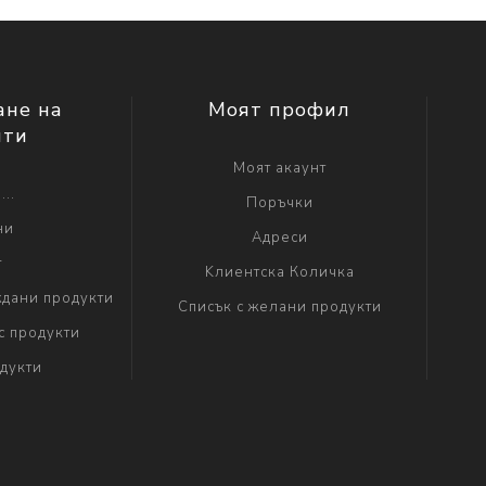
ане на
Моят профил
нти
Моят акаунт
...
Поръчки
ни
Адреси
г
Kлиентска Количка
дани продукти
Списък с желани продукти
с продукти
дукти