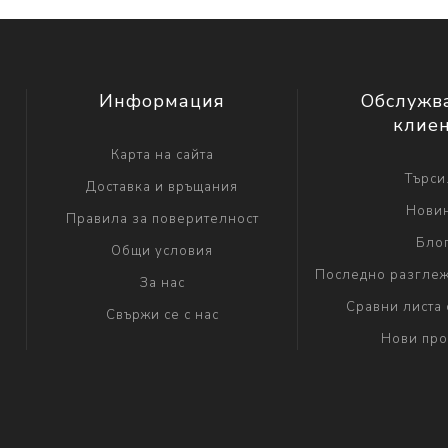
Информация
Обслужв
клие
Карта на сайта
Търси.
Доставка и връщания
Нови
Правила за поверителност
Бло
Общи условия
Последно разглеж
За нас
Сравни листа 
Свържи се с нас
Нови про