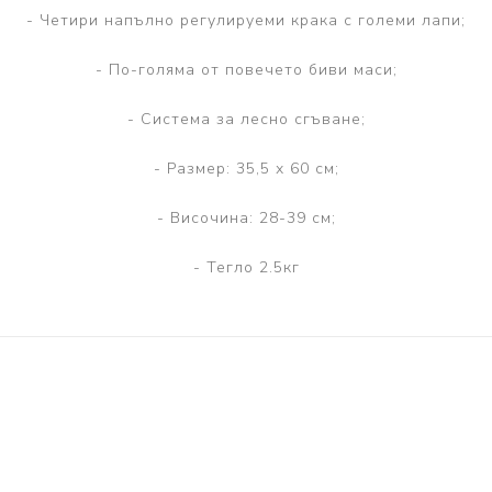
- Четири напълно регулируеми крака с големи лапи;
- По-голяма от повечето биви маси;
- Система за лесно сгъване;
- Размер: 35,5 х 60 см;
- Височина: 28-39 см;
- Тегло 2.5кг