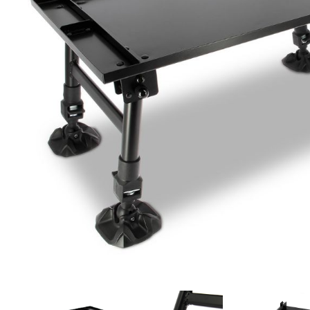
DYNAMITE BAITS
NAVITAS
TRAKKER
GARDNER TACKLE
SONIK SPORTS
BATTLE BAITS
KUMU
SPOMB
VASS RAINWEAR
CULT TACKLE
SELECT BAITS
DRUNK CARP
FORTIS EYEWEAR