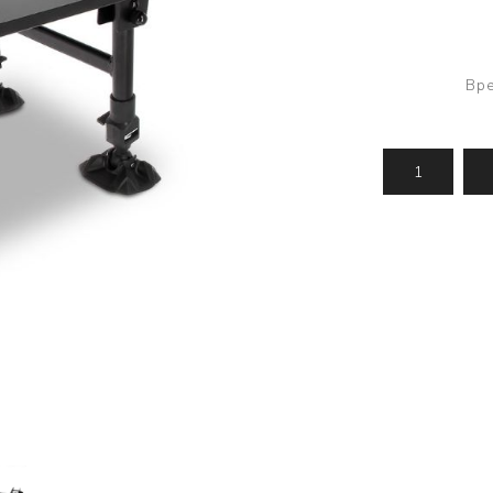
Усилени топчета
PVA продукти
Сако
Храни
метод
Вре