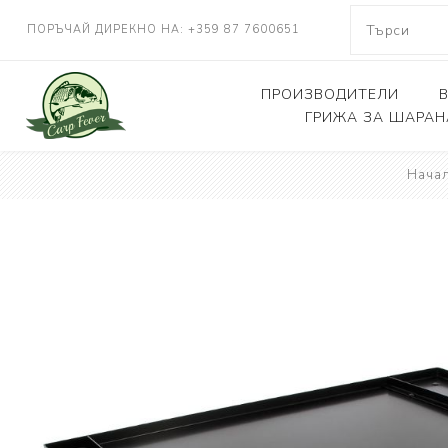
ПОРЪЧАЙ ДИРЕКНО НА: +359 87 7600651
ПРОИЗВОДИТЕЛИ
ГРИЖА ЗА ШАРАН
NASH TACKLE
Нача
Люлки, дюшеци
DELKIM
Кепове
RIDGEMONKEY
Други
KORDA
CARP FEVER
ONE MORE CAST
SOLAR TACKLE
SHIMANO
FOX