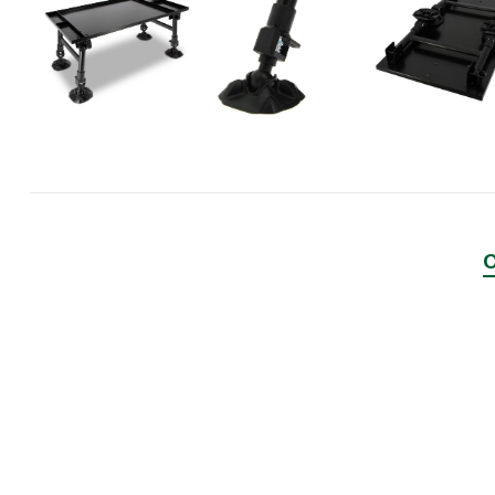
PRESTON INNOVATIONS
GURU TACKLE
DUDI BAITS
MATRIX TACKLE
No Manufacturer
CC MOORE
STICKY BAITS
CENTURY
NGT
MAINLINE
N-Burn
TEMPUS PRO