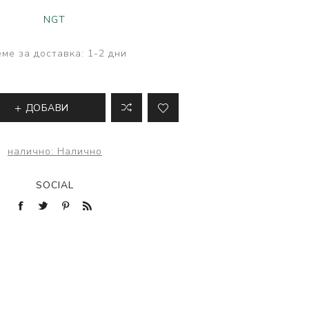
ве
NGT
лки и преси за
 риболов
ме за доставка:
1-2 дни
ДОБАВИ
налично:
Налично
SOCIAL