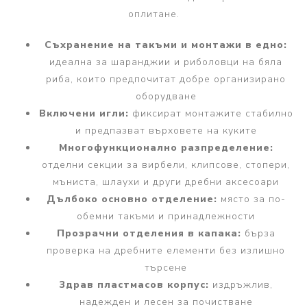
оплитане.
Съхранение на такъми и монтажи в едно:
идеална за шаранджии и риболовци на бяла
риба, които предпочитат добре организирано
оборудване
Включени игли:
фиксират монтажите стабилно
и предпазват върховете на куките
Многофункционално разпределение:
отделни секции за вирбели, клипсове, стопери,
мъниста, шлаухи и други дребни аксесоари
Дълбоко основно отделение:
място за по-
обемни такъми и принадлежности
Прозрачни отделения в капака:
бърза
проверка на дребните елементи без излишно
търсене
Здрав пластмасов корпус:
издръжлив,
надежден и лесен за почистване