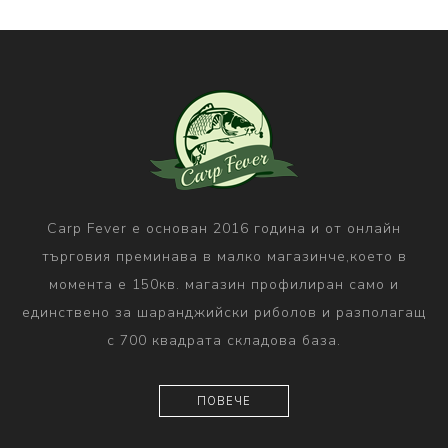
Carp Fever е основан 2016 година и от онлайн
търговия преминава в малко магазинче,което в
момента е 150кв. магазин профилиран само и
единствено за шаранджийски риболов и разполагащ
с 700 квадрата складова база.
ПОВЕЧЕ