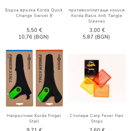
Бърза връзка Korda Quick
противооплитащи конуси
Change Swivel 8
Korda Basix Anti Tangle
Sleeves
5,50 €
3,00 €
10,76 (BGN)
5,87 (BGN)
Напръстник Korda Finger
Стопери Carp Fever Hair
Stall
Stops
9,71 €
2,60 €