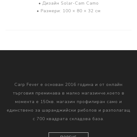
• Дизайн Solar-Cam Camo
• Размери: 100 × 80 × 32 см
Carp Fever е основан 2016 година и от онлайн
търговия преминава в малко магазинче,което в
момента е 150кв. магазин профилиран само и
единствено за шаранджийски риболов и разполагащ
с 700 квадрата складова база.