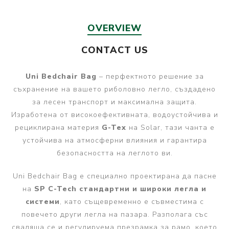
OVERVIEW
CONTACT US
Uni Bedchair Bag
– перфектното решение за
съхранение на вашето риболовно легло, създадено
за лесен транспорт и максимална защита.
Изработена от високоефективната, водоустойчива и
рециклирана материя
G-Tex
на Solar, тази чанта е
устойчива на атмосферни влияния и гарантира
безопасността на леглото ви.
Uni Bedchair Bag е специално проектирана да пасне
на
SP C-Tech стандартни и широки легла и
системи
, като същевременно е съвместима с
повечето други легла на пазара. Разполага със
сваляща се и регулируема презрамка за рамо, което