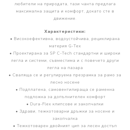
любители на природата, тази чанта предлага
максимална защита и комфорт, докато сте в
движение.
Характеристики:
• Високоефективна, водоустойчива, рециклирана
материя G-Tex
• Проектирана за SP C-Tech стандартни и широки
легла и системи, съвместима и с повечето други
легла на пазара
• Сваляща се и регулируема презрамка за рамо за
лесно носене
• Подплатена, самовентилираща се раменна
подложка за допълнителен комфорт
• Dura-Flex клипсове и закопчалки
• Здрави, тежкотоварни дръжки за носене и
закопчалка
• Тежкотоварен двойният цип за лесен достъп