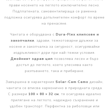
прави носенето на леглото изключително лесно.
Подплатената, самовентилираща се раменна
подложка осигурява допълнителен комфорт по време
на пренасяне.
Чантата е оборудвана с
Dura-Flex клипсове и
закопчалки
, здрави, тежкотоварни дръжки за
носене и закопчалка за сигурност, осигурявайки
издръжливост дори при най-тежки условия.
Двойният здрав цип
позволява лесен и бърз
достъп до леглото, което улеснява както
разпъването, така и прибиране.
Завършена в характерния
Solar-Cam Camo
дизайн,
чантата се вписва хармонично в природната среда.
С размери
100 × 80 × 32 см
, тя осигурява идеално
прилягане на леглото, надеждно съхранение и
удобен транспорт. Перфектна за риболовци или