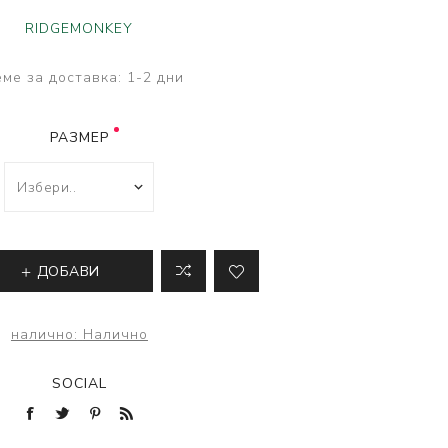
ве
RIDGEMONKEY
лки и преси за
 риболов
ме за доставка:
1-2 дни
РАЗМЕР
ДОБАВИ
налично:
Налично
SOCIAL