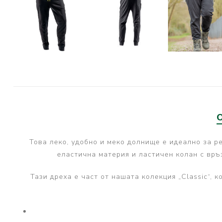
PRESTON INNOVATIONS
GURU TACKLE
DUDI BAITS
MATRIX TACKLE
No Manufacturer
CC MOORE
STICKY BAITS
CENTURY
Това леко, удобно и меко долнище е идеално за р
NGT
еластична материя и ластичен колан с връ
MAINLINE
Тази дреха е част от нашата колекция „Classic“, 
N-Burn
TEMPUS PRO