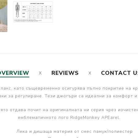
OVERVIEW
REVIEWS
CONTACT U
елакс, като същевременно осигурява пълно покритие на кр
зки за регулиране. Тези джогъри са идеални за комфорт и
която отдава почит на оригиналната ни серия чрез изчист
емблематичното лого RidgeMonkey APEarel.
Лека и дишаща материя от смес памук/полиестер