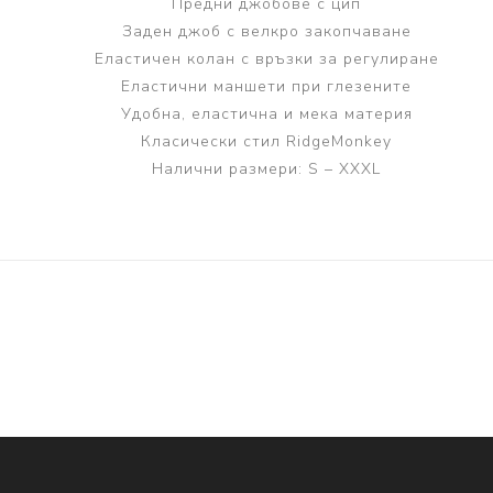
Предни джобове с цип
Заден джоб с велкро закопчаване
Еластичен колан с връзки за регулиране
Еластични маншети при глезените
Удобна, еластична и мека материя
Класически стил RidgeMonkey
Налични размери: S – XXXL