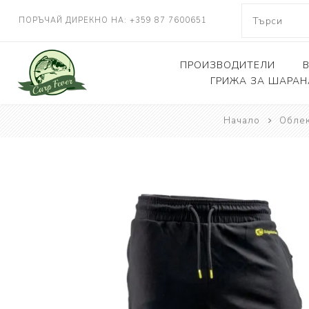
ПОРЪЧАЙ ДИРЕКНО НА: +359 87 7600651
ПРОИЗВОДИТЕЛИ
ГРИЖА ЗА ШАРАН
NASH TACKLE
Начало
Обле
Люлки, дюшеци
DELKIM
Кепове
RIDGEMONKEY
Други
KORDA
CARP FEVER
ONE MORE CAST
SOLAR TACKLE
SHIMANO
FOX