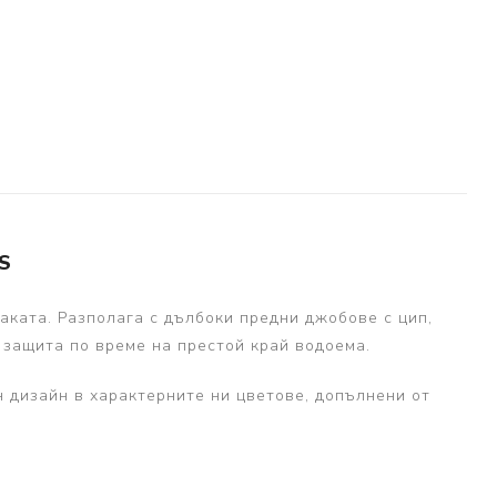
S
аката. Разполага с дълбоки предни джобове с цип,
 защита по време на престой край водоема.
ен дизайн в характерните ни цветове, допълнени от