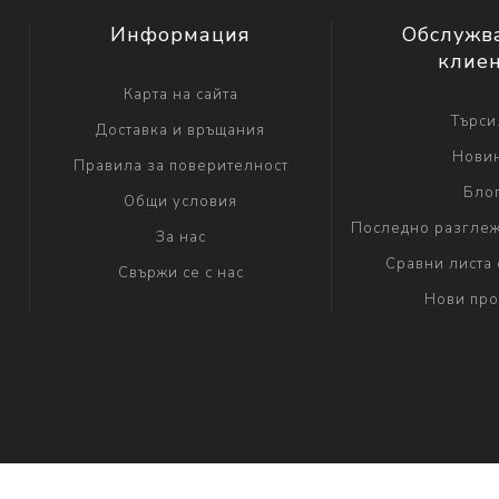
Информация
Обслужв
клие
Карта на сайта
Търси.
Доставка и връщания
Нови
Правила за поверителност
Бло
Общи условия
Последно разглеж
За нас
Сравни листа 
Свържи се с нас
Нови про