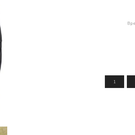
Усилени топчета
PVA продукти
Сако
Храни
метод
Вре