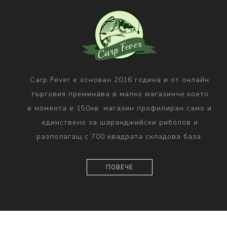
Carp Fever е основан 2016 година и от онлайн
търговия преминава в малко магазинче,което
в момента е 150кв. магазин профилиран само и
единствено за шаранджийски риболов и
разполагащ с 700 квадрата складова база.
ПОВЕЧЕ