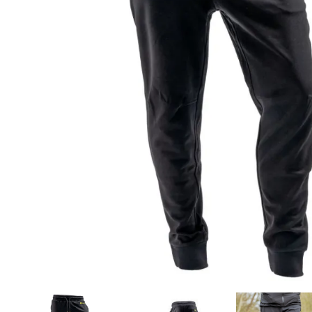
DYNAMITE BAITS
NAVITAS
TRAKKER
GARDNER TACKLE
SONIK SPORTS
BATTLE BAITS
KUMU
SPOMB
VASS RAINWEAR
CULT TACKLE
SELECT BAITS
DRUNK CARP
FORTIS EYEWEAR