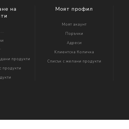
ане на
Моят профил
нти
Моят акаунт
...
Поръчки
ни
Адреси
г
Kлиентска Количка
дани продукти
Списък с желани продукти
с продукти
дукти