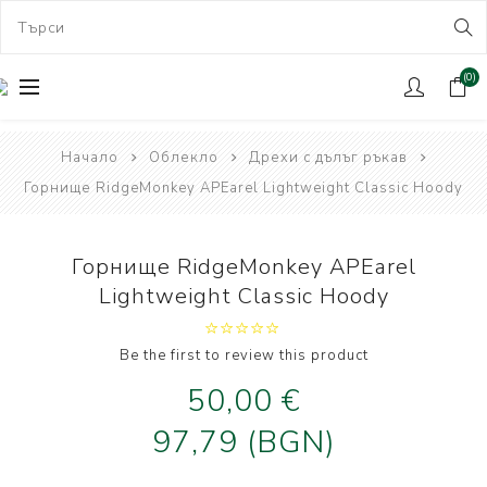
(0)
Начало
Облекло
Дрехи с дълъг ръкав
Горнище RidgeMonkey APEarel Lightweight Classic Hoody
Горнище RidgeMonkey APEarel
Lightweight Classic Hoody
Be the first to review this product
50,00 €
97,79 (BGN)