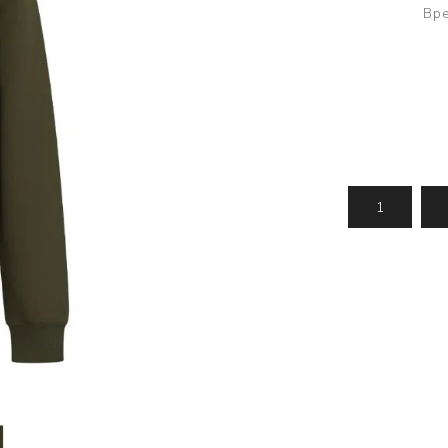
Усилени топчета
PVA продукти
Сако
Вре
Храни
метод