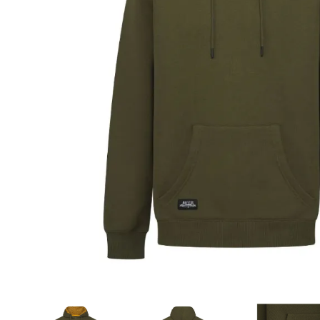
DYNAMITE BAITS
NAVITAS
TRAKKER
GARDNER TACKLE
SONIK SPORTS
BATTLE BAITS
KUMU
SPOMB
VASS RAINWEAR
CULT TACKLE
SELECT BAITS
DRUNK CARP
FORTIS EYEWEAR