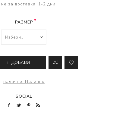
ве
ме за доставка:
1-2 дни
лки и преси за
 риболов
РАЗМЕР
ДОБАВИ
налично:
Налично
SOCIAL