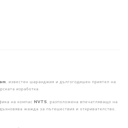
ham
, известен шаранджия и дългогодишен приятел на
рската изработка.
афика на компас
NVTS
, разположена впечатляващо на
вдъхновява жажда за пътешествия и откривателство,