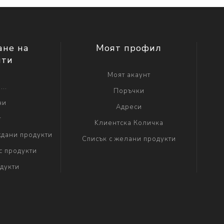
ане на
Моят профил
нти
Моят акаунт
...
Поръчки
ни
Адреси
г
Kлиентска Количка
дани продукти
Списък с желани продукти
с продукти
дукти