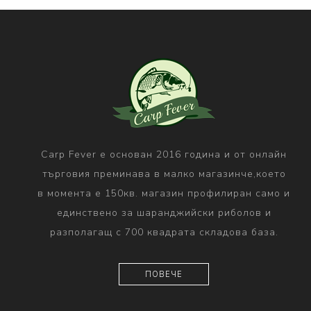
Carp Fever е основан 2016 година и от онлайн
търговия преминава в малко магазинче,което
в момента е 150кв. магазин профилиран само и
единствено за шаранджийски риболов и
разполагащ с 700 квадрата складова база.
ПОВЕЧЕ