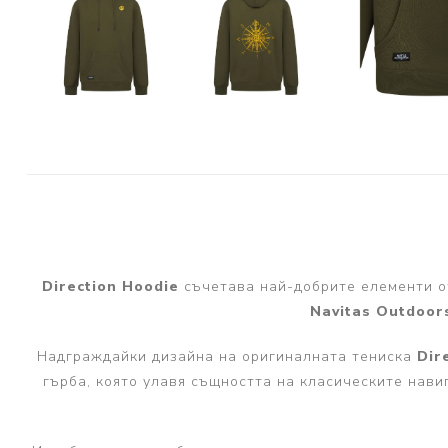
PRESTON INNOVATIONS
GURU TACKLE
DUDI BAITS
MATRIX TACKLE
No Manufacturer
CC MOORE
STICKY BAITS
CENTURY
Direction Hoodie
съчетава най-добрите елементи о
NGT
Navitas Outdoor
MAINLINE
Надграждайки дизайна на оригиналната тениска
Dir
N-Burn
гърба, която улавя същността на класическите нав
TEMPUS PRO