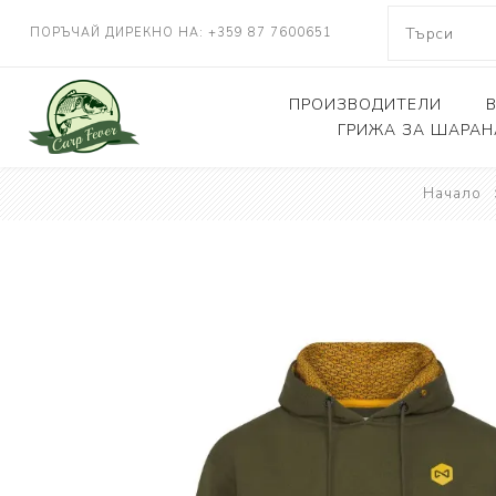
ПОРЪЧАЙ ДИРЕКНО НА: +359 87 7600651
ПРОИЗВОДИТЕЛИ
ГРИЖА ЗА ШАРАН
NASH TACKLE
Начало
Люлки, дюшеци
DELKIM
Кепове
RIDGEMONKEY
Други
KORDA
CARP FEVER
ONE MORE CAST
SOLAR TACKLE
SHIMANO
FOX