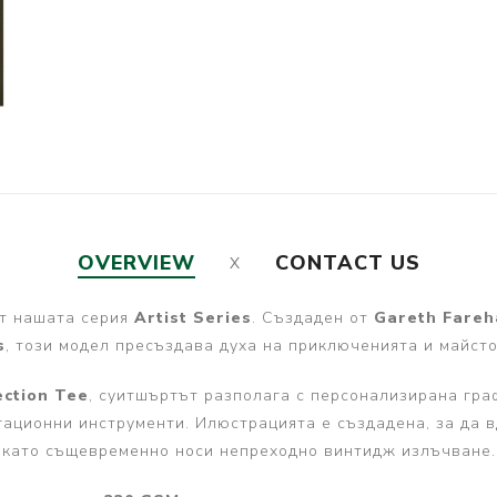
OVERVIEW
CONTACT US
т нашата серия
Artist Series
. Създаден от
Gareth Fare
s
, този модел пресъздава духа на приключенията и майсто
ection Tee
, суитшъртът разполага с персонализирана гр
игационни инструменти. Илюстрацията е създадена, за да 
като същевременно носи непреходно винтидж излъчване.