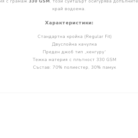
рия с грамаж
330 GSM
, този суитшърт осигурява допълнит
край водоема.
Характеристики:
Стандартна кройка (Regular Fit)
Двуслойна качулка
Преден джоб тип „кенгуру“
Тежка материя с плътност 330 GSM
Състав: 70% полиестер, 30% памук