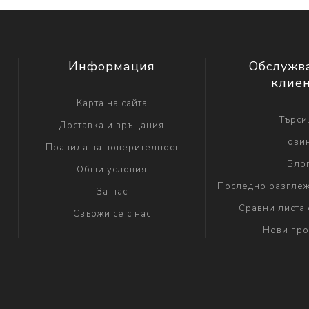
Информация
Обслужв
клие
Карта на сайта
Търси.
Доставка и връщания
Нови
Правила за поверителност
Бло
Общи условия
Последно разглеж
За нас
Сравни листа 
Свържи се с нас
Нови про