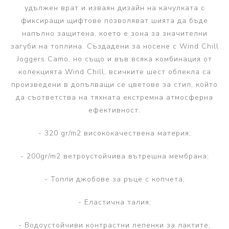
удължен врат и изваян дизайн на качулката с
фиксиращи щифтове позволяват шията да бъде
напълно защитена, което е зона за значителни
загуби на топлина. Създадени за носене с Wind Chill
Joggers Camo, но също и във всяка комбинация от
колекцията Wind Chill, всичките шест облекла са
произведени в допълващи се цветове за стил, който
да съответства на тяхната екстремна атмосферна
ефективност.
- 320 gr/m2 висококачествена материя;
- 200gr/m2 ветроустойчива вътрешна мембрана;
- Топли джобове за ръце с копчета;
- Еластична талия;
- Водоустойчиви контрастни лепенки за лактите;