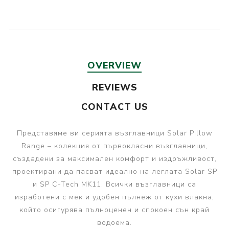
OVERVIEW
REVIEWS
CONTACT US
Представяме ви серията възглавници Solar Pillow
Range – колекция от първокласни възглавници,
създадени за максимален комфорт и издръжливост,
проектирани да пасват идеално на леглата Solar SP
и SP C-Tech MK11. Всички възглавници са
изработени с мек и удобен пълнеж от кухи влакна,
който осигурява пълноценен и спокоен сън край
водоема.