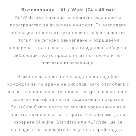
Възглавница – XL / Wide (74 × 46 см):
XL/Wide възглавницата предлага още повече
пространство за върховен комфорт. Тя разполага
със същия пълнеж от кухи влакна, закопчалки тип
„тогъл“ за сигурно закрепване и обръщаема
поларена страна, което я прави идеален избор за
риболовци, които предпочитат по-голяма и по-
плюшена възглавница.
Всяка възглавница е създадена да подобри
комфорта ви по време на риболов, като разполага с
лесни за използване тогъли за сигурно закрепване,
сваляем калъф за лесна поддръжка и покритие
SolarCam Camo, което се вписва хармонично във
вашата екипировка на открито. Независимо дали
изберете Slimline, Standard или XL/Wide, ще се
насладите на перфектен нощен сън край водата.