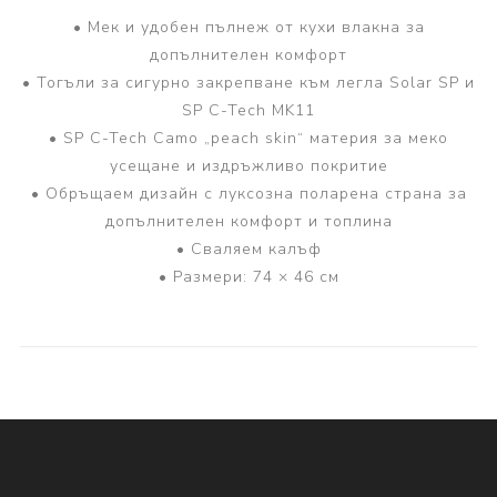
• Мек и удобен пълнеж от кухи влакна за
допълнителен комфорт
• Тогъли за сигурно закрепване към легла Solar SP и
SP C-Tech MK11
• SP C-Tech Camo „peach skin“ материя за меко
усещане и издръжливо покритие
• Обръщаем дизайн с луксозна поларена страна за
допълнителен комфорт и топлина
• Сваляем калъф
• Размери: 74 × 46 см