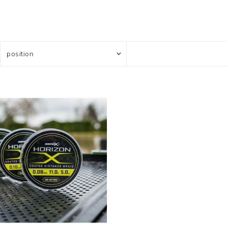
Усилени топчета
PVA продукти
Сако
Храни
метод