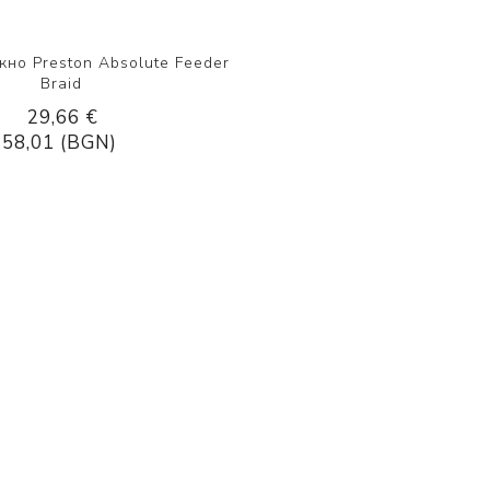
но Рreston Аbѕоlutе Fееdеr
Вrаіd
29,66 €
58,01 (BGN)