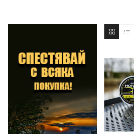
DYNAMITE BAITS
NAVITAS
TRAKKER
GARDNER TACKLE
SONIK SPORTS
BATTLE BAITS
KUMU
SPOMB
VASS RAINWEAR
CULT TACKLE
SELECT BAITS
DRUNK CARP
FORTIS EYEWEAR