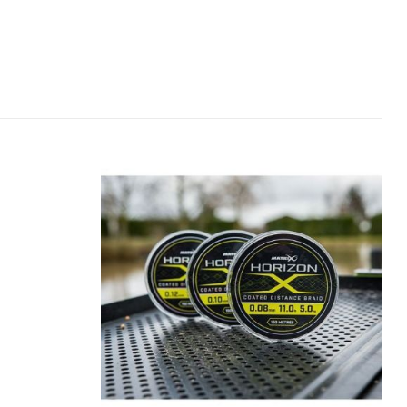
ве
лки и преси за
 риболов