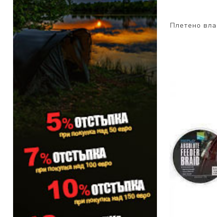
PRESTON INNOVATIONS
Плетено влак
GURU TACKLE
DUDI BAITS
MATRIX TACKLE
No Manufacturer
CC MOORE
STICKY BAITS
CENTURY
NGT
MAINLINE
N-Burn
TEMPUS PRO