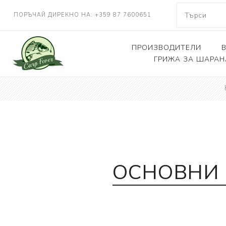
ПОРЪЧАЙ ДИРЕКНО НА: +359 87 7600651
ПРОИЗВОДИТЕЛИ
ГРИЖА ЗА ШАРАН
NASH TACKLE
Люлки, дюшеци
DELKIM
Кепове
RIDGEMONKEY
Други
KORDA
CARP FEVER
ОСНОВНИ 
ONE MORE CAST
SOLAR TACKLE
SHIMANO
FOX