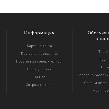
Информация
Обслужв
клие
Карта на сайта
Търси.
Доставка и връщания
Нови
Правила за поверителност
Бло
Общи условия
Последно разглеж
За нас
Сравни листа 
Свържи се с нас
Нови про