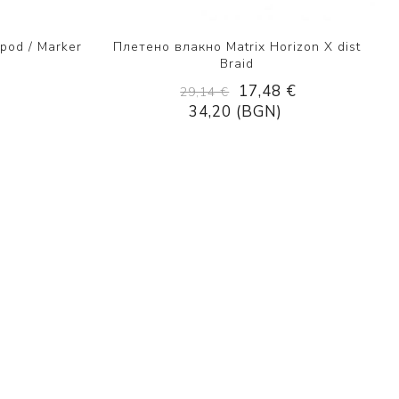
pod / Marker
Плетено влакно Matrix Horizon X dist
Braid
17,48 €
29,14 €
34,20 (BGN)