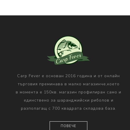
Carp Fever е основан 2016 година и от онлайн
търговия преминава в малко магазинче,което
в момента е 150кв. магазин профилиран само и
единствено за шаранджийски риболов и
разполагащ с 700 квадрата складова база.
ПОВЕЧЕ