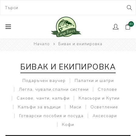
(0)
Начало
Бивак и екипировка
БИВАК И ЕКИПИРОВКА
Подаръчен ваучер
Палатки и шатри
Легла, чували,спални системи
Столове
Сакове, чанти, калъфи
Класьори и Кутии
Калъфи за въдици
Маси
Осветление
Готварски пособия и посуда
Аксесоари
Кофи