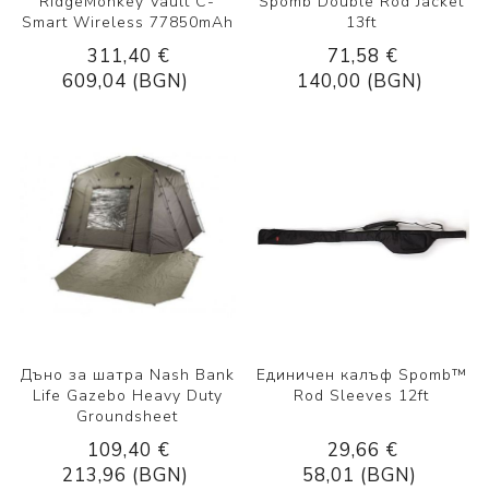
RidgeMonkey Vault C-
Spomb Double Rod Jacket
Smart Wireless 77850mAh
13ft
311,40 €
71,58 €
609,04 (BGN)
140,00 (BGN)
Дъно за шатра Nash Bank
Единичен калъф Spomb™
Life Gazebo Heavy Duty
Rod Sleeves 12ft
Groundsheet
109,40 €
29,66 €
213,96 (BGN)
58,01 (BGN)