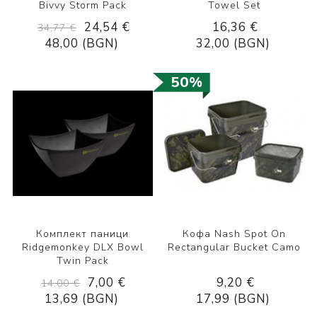
Bivvy Storm Pack
Towel Set
24,54 €
16,36 €
34,77 €
48,00 (BGN)
32,00 (BGN)
50%
Комплект паници
Кофа Nash Spot On
Ridgemonkey DLX Bowl
Rectangular Bucket Camo
Twin Pack
7,00 €
9,20 €
14,00 €
13,69 (BGN)
17,99 (BGN)