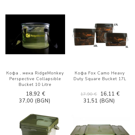
Кофа , мека RidgeMonkey
Кофа Fox Camo Heavy
Perspective Collapsible
Duty Square Bucket 17L
Bucket 10 Litre
18,92 €
16,11 €
17,90 €
37,00 (BGN)
31,51 (BGN)